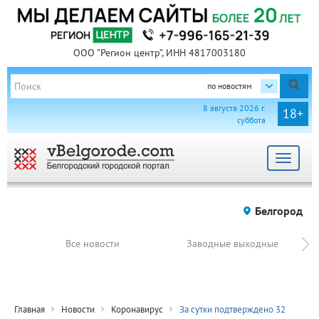
ООО "Регион центр", ИНН 4817003180
по новостям
8 августа 2026 г.
18+
суббота
Toggle
navigat
Белгород
Все новости
Заводные выходные
Главная
Новости
Коронавирус
За сутки подтверждено 32