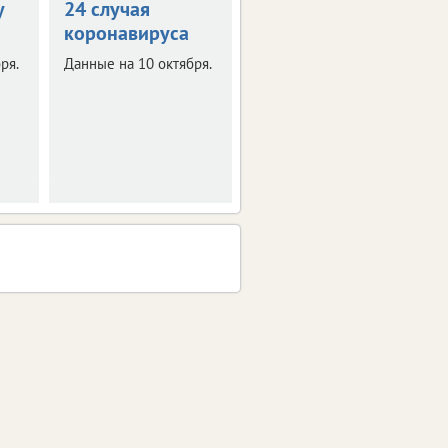
у
24 случая
подтвержден у
коронавируса
399 человек
ря.
Данные на 10 октября.
Данные на 7 октября.