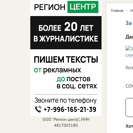
Главная
Н
За
Да
Гос
COV
ООО "Регион центр", ИНН
4817003180
Хот