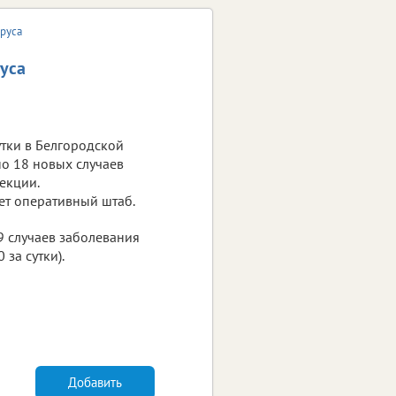
ируса
уса
тки в Белгородской
о 18 новых случаев
екции.
ет оперативный штаб.
9 случаев заболевания
за сутки).
Добавить