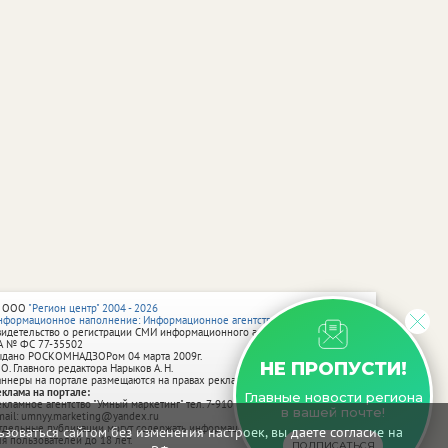
 ООО
"Регион центр" 2004 - 2026
нформационное наполнение: Информационное агентство vRossii.ru
видетельство о регистрации СМИ информационного агентства vRossii.ru
А № ФС 77‑35502
ыдано РОСКОМНАДЗОРом 04 марта 2009г.
НЕ ПРОПУСТИ!
 О. Главного редактора Нарыков А. Н.
аннеры на портале размещаются на правах рекламы.
еклама на портале:
Главные новости региона
екламное агентство "Умный маркетинг" тел. 7-910-267-70-40,
в вашей почте!
mail: umnyy.marketing@yandex.ru
тдельные публикации могут содержать информацию, не предназначенную
зоваться сайтом без изменения настроек, вы даете согласие на
ля пользователей до 18 лет.
ПОДПИСАТЬСЯ