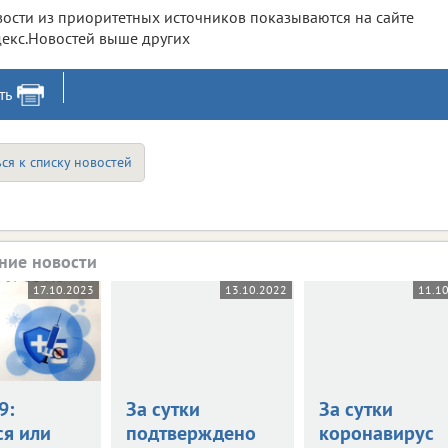
ости из приоритетных источников показываются на сайте
екс.Новостей выше других
ть
ся к списку новостей
ние новости
17.10.2023
13.10.2022
11.1
9:
За сутки
За сутки
ся или
подтверждено
коронавирус