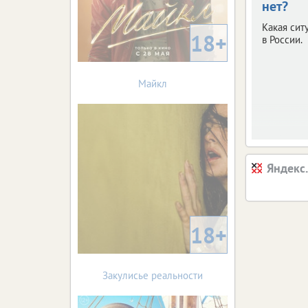
нет?
Какая сит
18+
в России.
Майкл
Яндекс
18+
Закулисье реальности