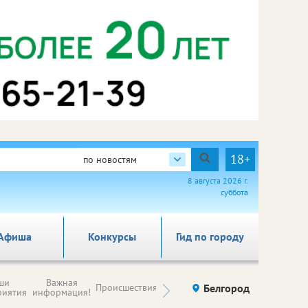
18+
по новостям
8 августа 2026 г.
суббота
Афиша
Конкурсы
Гид по городу
Новости
ши
Важная
Происшествия
Здоровье
Белгород
Ку
компаний (на
риятия
информация!
правах
рекламы)