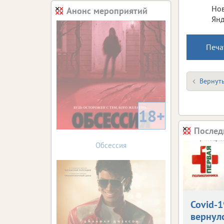
Нов
Анонс мероприятий
Янд
Печа
Вернуть
18+
Послед
Обсессия
Covid-1
вернул