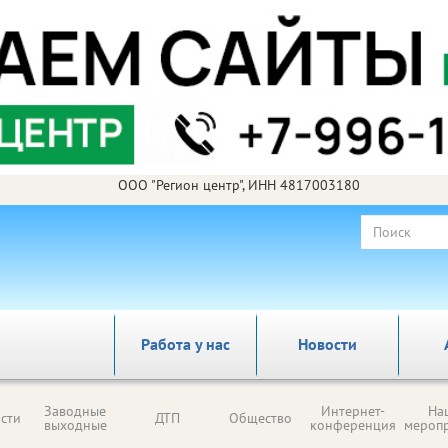
ООО "Регион центр", ИНН 4817003180
Работа у нас
Новости
Заводные
Интернет-
На
сти
ДТП
Общество
выходные
конференция
мероп