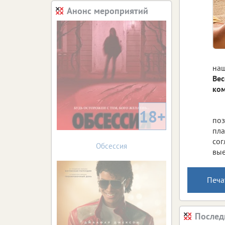
Анонс мероприятий
наш
Вес
ком
18+
поз
пла
сог
Обсессия
вы
Печа
Послед