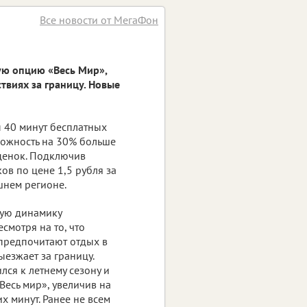
Все новости от МегаФон
ую опцию «Весь Мир»,
твиях за границу. Новые
ы 40 минут бесплатных
можность на 30% больше
сценок. Подключив
ов по цене 1,5 рубля за
шнем регионе.
ную динамику
смотря на то, что
 предпочитают отдых в
ыезжает за границу.
ся к летнему сезону и
есь мир», увеличив на
х минут. Ранее не всем