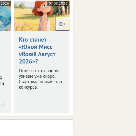
.2026
07.08.2026
0+
Кто станет
«Юной Мисс
vRossii Август
2026»?
Ответ на этот вопрос
узнаем уже скоро.
й
Стартовал новый этап
ли
конкурса.
ий.