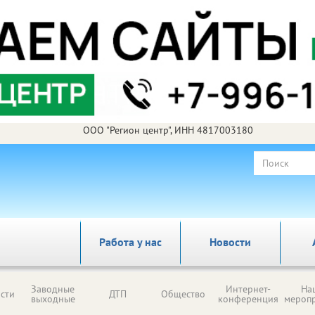
ООО "Регион центр", ИНН 4817003180
Работа у нас
Новости
Заводные
Интернет-
На
сти
ДТП
Общество
выходные
конференция
мероп