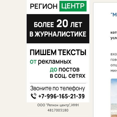
"М
кот
усл
вхо
гов
опц
мин
ООО "Регион центр", ИНН
4817003180