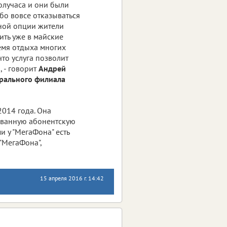
олучаса и они были
бо вовсе отказываться
ной опции жители
ить уже в майские
емя отдыха многих
что услуга позволит
 - говорит
Андрей
трального филиала
2014 года. Она
ованную абонентскую
и у "МегаФона" есть
"МегаФона",
15 апреля 2016 г. 14:42