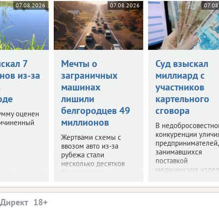
07.08.2026
07.08.2026
07.08
скал 7
Мечты о
Суд взыскал
нов из-за
заграничных
миллиард с
в
машинах
участников
оде
лишили
картельного
белгородцев 49
сговора
умму оценен
миллионов
ричиненный
В недобросовестно
конкуренции уличи
Жертвами схемы с
предпринимателей,
ввозом авто из-за
занимавшихся
рубежа стали
поставкой
несколько десятков
медицинских издел
белгородцев.
.Директ