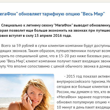
егаФон" обновляет тарифную опцию "Весь Мир"
Специально к летнему сезону "МегаФон" выводит обновленн
орая позволит еще больше экономить на звонках при путешес
овия вступят в силу 15 апреля 2016 года.
Всего за 59 рублей в сутки клиентам компании будут доступн
дящих звонков. Таким образом, путешественники получат воз
орить по специальной цене, что в 15-20 раз ниже базовых ра
ию "Весь Мир", клиент компании получит пакет входящих звонк
уту. Что вполне сопоставимо с ценой обычного звонка в дома
- 2015 год показал актив
внутрироссийского туризма. Не
сегодня все больше клиентов
России, мы думаем о тех, кто в
«МегаФон» заранее подготовил
обновил популярную опцию «В
10 минут в день пакет входящи