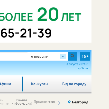
18+
по новостям
8 августа 2026 г.
суббота
Афиша
Конкурсы
Гид по городу
Новости
ши
Важная
Происшествия
Здоровье
Белгород
Ку
компаний (на
риятия
информация!
правах
рекламы)