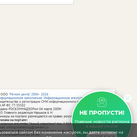
 ООО
"Регион центр" 2004 - 2026
нформационное наполнение: Информационное агентство vRossii.ru
видетельство о регистрации СМИ информационного агентства vRossii.ru
А № ФС 77‑35502
ыдано РОСКОМНАДЗОРом 04 марта 2009г.
НЕ ПРОПУСТИ!
 О. Главного редактора Нарыков А. Н.
аннеры на портале размещаются на правах рекламы.
еклама на портале:
Главные новости региона
екламное агентство "Умный маркетинг" тел. 7-910-267-70-40,
в вашей почте!
mail: umnyy.marketing@yandex.ru
тдельные публикации могут содержать информацию, не предназначенную
зоваться сайтом без изменения настроек, вы даете согласие на
ля пользователей до 18 лет.
ПОДПИСАТЬСЯ