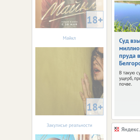
18+
Майкл
Суд взы
миллио
пруда 
Белгор
В такую с
ущерб, п
почве.
18+
Закулисье реальности
Яндекс