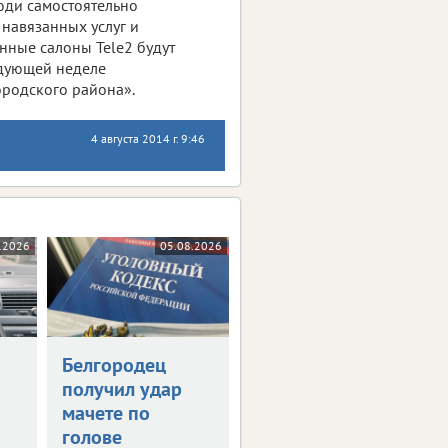
люди самостоятельно
навязанных услуг и
нные салоны Tele2 будут
едующей неделе
ородского района».
4 августа 2014 г. 9:46
.2026
05.08.2026
Белгородец
получил удар
ю
мачете по
голове