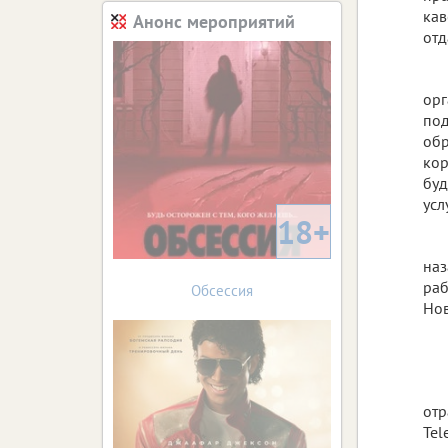
кав
Анонс мероприятий
отд
орг
под
обр
кор
буд
усл
18+
наз
раб
Обсессия
Нов
отр
Tel