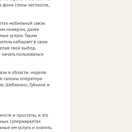
 фоне стены честности,
кетах мобильной связи
щим номером, далее
мые услуги. Таким
патель набирает в свою
делав свой выбор,
 начать пользоваться
вязи в области: неделю
ые салоны оператора
ле, Шебекино, Губкине и
ости и простоты, и это
ьных супермаркетах
жные им услуги и платить