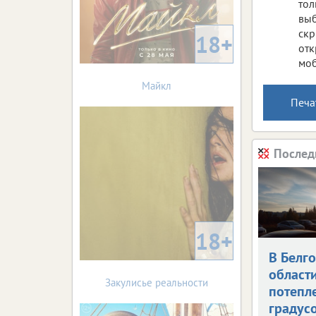
тол
выб
скр
18+
отк
моб
Майкл
Печа
Послед
18+
В Белг
област
Закулисье реальности
потепле
градус