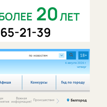
18+
по новостям
6 августа 2026 г.
четверг
Афиша
Конкурсы
Гид по городу
Новости
ши
Важная
Происшествия
Здоровье
Белгород
Ку
компаний (на
риятия
информация!
правах
рекламы)