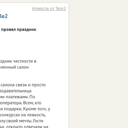
Новости от Tele2
le2
, провел праздник
здник честности в
овленный салон
 салона связи и просто
подавательница
ыми платежами. По
оператора. Всем, кто
и подарки. Кроме того, у
конкурсах на ловкость,
лу своей мечты. Гости
ь», открыто отвечали на