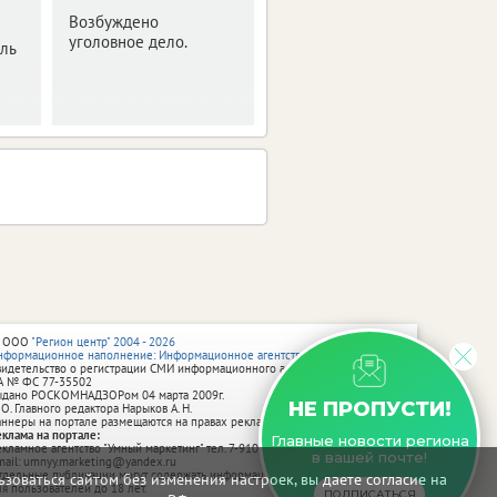
Возбуждено
уголовное дело.
ль
 ООО
"Регион центр" 2004 - 2026
нформационное наполнение: Информационное агентство vRossii.ru
видетельство о регистрации СМИ информационного агентства vRossii.ru
А № ФС 77‑35502
ыдано РОСКОМНАДЗОРом 04 марта 2009г.
НЕ ПРОПУСТИ!
 О. Главного редактора Нарыков А. Н.
аннеры на портале размещаются на правах рекламы.
еклама на портале:
Главные новости региона
екламное агентство "Умный маркетинг" тел. 7-910-267-70-40,
в вашей почте!
mail: umnyy.marketing@yandex.ru
тдельные публикации могут содержать информацию, не предназначенную
зоваться сайтом без изменения настроек, вы даете согласие на
ля пользователей до 18 лет.
ПОДПИСАТЬСЯ