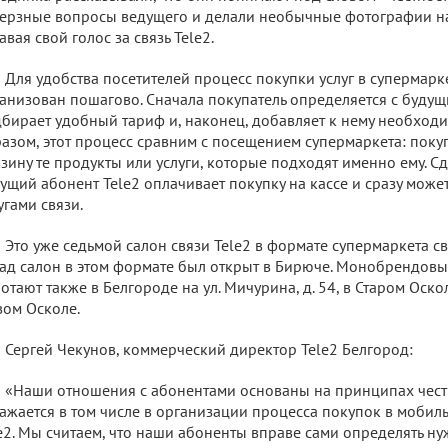
ерзные вопросы ведущего и делали необычные фотографии на
авая свой голос за связь Tele2.
Для удобства посетителей процесс покупки услуг в супермар
анизован пошагово. Сначала покупатель определяется с буду
бирает удобный тариф и, наконец, добавляет к нему необходи
азом, этот процесс сравним с посещением супермаркета: поку
зину те продукты или услуги, которые подходят именно ему. С
ущий абонент Tele2 оплачивает покупку на кассе и сразу может
угами связи.
Это уже седьмой салон связи Tele2 в формате супермаркета с
ад салон в этом формате был открыт в Бирюче. Монобрендов
отают также в Белгороде на ул. Мичурина, д. 54, в Старом Оско
ом Осколе.
Сергей Чекунов, коммерческий директор Tele2 Белгород:
«Наши отношения с абонентами основаны на принципах честн
ажается в том числе в организации процесса покупок в мобил
e2. Мы считаем, что наши абоненты вправе сами определять ну