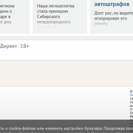
автоштрафов
региона
Наша легкоатлетка
дили о
стала призером
Долг рос, но водите
аре в
Сибирского
игнорировал его
е дни.
международного
оплату.
марафона.
.Директ
©
И
С
И
в
И.
Б
Р
Р
e
О
ать о cookie-файлах или изменить настройки браузера. Продолжая поль
д