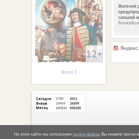
Жителей 
предупре
сильной ж
ближайши
Яндекс
12+
Холоп 3
На этом сайте мы используем
cookie-файлы
. Вы можете прочит