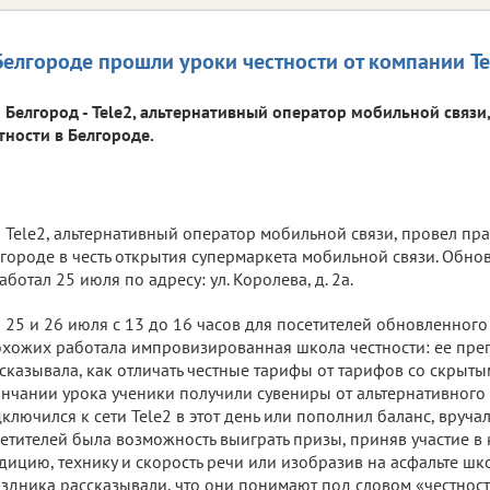
Белгороде прошли уроки честности от компании Te
Белгород - Tele2, альтернативный оператор мобильной связи
тности в Белгороде.
Tele2, альтернативный оператор мобильной связи, провел пра
городе в честь открытия супермаркета мобильной связи. Обн
аботал 25 июля по адресу: ул. Королева, д. 2а.
25 и 26 июля с 13 до 16 часов для посетителей обновленного
хожих работала импровизированная школа честности: ее пре
сказывала, как отличать честные тарифы от тарифов со скрыт
нчании урока ученики получили сувениры от альтернативного 
ключился к сети Tele2 в этот день или пополнил баланс, вручал
етителей была возможность выиграть призы, приняв участие в 
дицию, технику и скорость речи или изобразив на асфальте шко
здника рассказывали, что они понимают под словом «честност