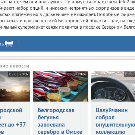
ько за то, чем они пользуются. Поэтому в салонах связи Tele2 
ирают набор опций, и никаких неприятных сюрпризов в виде 
ытых платежей их в дальнейшем не ожидает. Подобные фирме
рываться и дальше по всей Белгородской области – так, на сл
ильный супермаркет связи появится в поселке Северном Белг
ть
ние новости
05.08.2026
05.08.2026
05.08
ородской
Белгородская
Валуйчанин
и
бегунья
собрал
ет до +37
завоевала
внушительну
ов
серебро в Омске
коллекцию