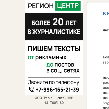
В 
чес
Бел
зар
про
рас
око
под
пос
ООО "Регион центр", ИНН
эру
4817003180
пра