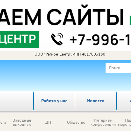
ООО "Регион центр", ИНН 4817003180
Работа у нас
Новости
Заводные
Интернет-
На
сти
ДТП
Общество
выходные
конференция
мероп