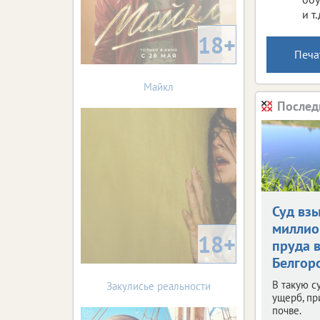
и т.
18+
Печа
Майкл
Послед
Суд взы
миллио
18+
пруда 
Белгор
В такую с
Закулисье реальности
ущерб, п
почве.