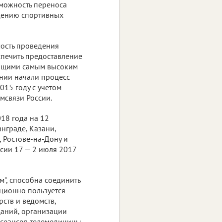
зможность переноса
едению спортивных
ость проведения
спечить предоставление
вующими самым высоким
нии начали процесс
15 году с учетом
мсвязи России.
18 года на 12
инграде, Казани,
 Ростове-на-Дону и
сии 17 — 2 июля 2017
м", способна соединить
иционно пользуется
ств и ведомств,
аний, организации
 сеансов телемедицины