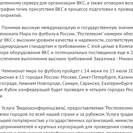
еленному серверу для организации ВКС, а также оговорил во
графии точек присутствия ВКС в процессе подготовки к пров
оприятий.
Понимая высокую международную и государственную значим
пионата Мира по футболу в России, "Ростелеком" намерен обе
уг ВКС с высоким уровнем качества и надежности, соответст
дународным стандартам и требованиям. С этой целью в Компа
ора оборудования ВКС и потенциальных поставщиков еще в 20
спечения выполнения высоких требований Заказчика - Минко
Чемпионат мира по футболу пройдет с 14 июня по 15 июля 20
дионах в 11 городах России: Москве, Санкт-Петербурге, Калин
гограде, Нижнем Новгороде, Самаре, Саранске, Екатеринбурге,
и. Кубок конфедераций будет проведен в четырех городах Рос
а.
Услуга "Видеоконференцсвязь", предоставляемая "Ростелекомо
ятки городов по всей нашей стране и за рубежом. Услуга трад
ьшей популярностью у государственных организаций, министер
дпринимателей и крупных корпораций для проведения совещ
чения и повышения квалификации специалистов, проведения