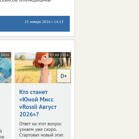
25 января 2016 г. 14:13
.2026
07.08.2026
0+
Кто станет
«Юной Мисс
vRossii Август
2026»?
Ответ на этот вопрос
узнаем уже скоро.
й
Стартовал новый этап
ли