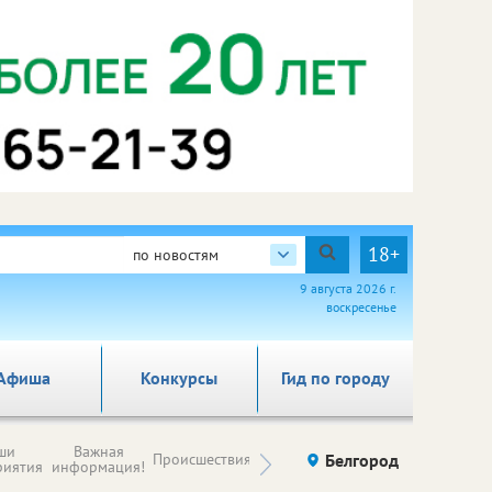
18+
по новостям
9 августа 2026 г.
воскресенье
Афиша
Конкурсы
Гид по городу
Новости
ши
Важная
Происшествия
Здоровье
Белгород
Ку
компаний (на
риятия
информация!
правах
рекламы)