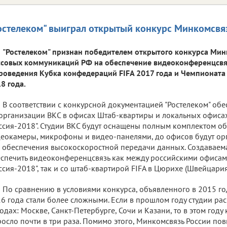
остелеком" выиграл открытый конкурс Минкомсвя
"Ростелеком" признан победителем открытого конкурса Мини
совых коммуникаций РФ на обеспечение видеоконференцсвяз
роведения Кубка конфедераций FIFA 2017 года и Чемпионата 
8 года.
В соответствии с конкурсной документацией "Ростелеком" обе
организации ВКС в офисах Штаб-квартиры и локальных офиса
ссия-2018". Студии ВКС будут оснащены полным комплектом о
еокамеры, микрофоны и видео-панелями, до офисов будут ор
 обеспечения высокоскоростной передачи данных. Создаваем
спечить видеоконференцсвязь как между российскими офисам
ссия-2018", так и со штаб-квартирой FIFA в Цюрихе (Швейцария
По сравнению в условиями конкурса, объявленного в 2015 год
6 года стали более сложными. Если в прошлом году студии рас
одах: Москве, Санкт-Петербурге, Сочи и Казани, то в этом году
осло почти в три раза. Помимо этого, Минкомсвязь России по