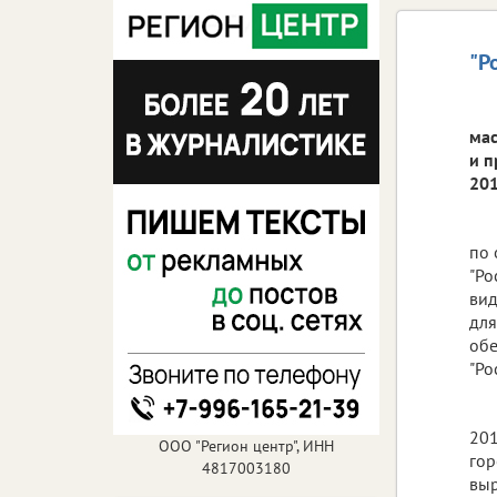
"Р
мас
и п
201
по 
"Ро
вид
для
обе
"Ро
201
ООО "Регион центр", ИНН
гор
4817003180
выр