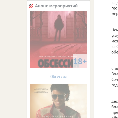
выд
Анонс мероприятий
гео
мер
Чем
усл
меж
выб
обе
18+
ста
Вол
Обсессия
Соч
год
дес
бол
пре
обу