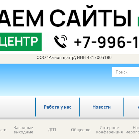
ООО "Регион центр", ИНН 4817003180
Работа у нас
Новости
Заводные
Интернет-
На
сти
ДТП
Общество
выходные
конференция
мероп