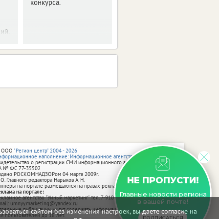
конкурса.
ий.
 ООО
"Регион центр" 2004 - 2026
нформационное наполнение: Информационное агентство vRossii.ru
видетельство о регистрации СМИ информационного агентства vRossii.ru
А № ФС 77‑35502
ыдано РОСКОМНАДЗОРом 04 марта 2009г.
НЕ ПРОПУСТИ!
 О. Главного редактора Нарыков А. Н.
аннеры на портале размещаются на правах рекламы.
еклама на портале:
Главные новости региона
екламное агентство "Умный маркетинг" тел. 7-910-267-70-40,
в вашей почте!
mail: umnyy.marketing@yandex.ru
тдельные публикации могут содержать информацию, не предназначенную
зоваться сайтом без изменения настроек, вы даете согласие на
ля пользователей до 18 лет.
ПОДПИСАТЬСЯ