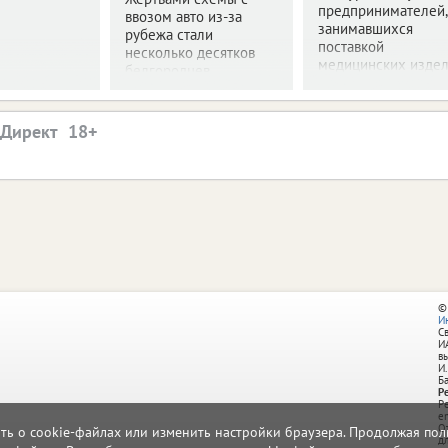
предпринимателей,
ввозом авто из-за
занимавшихся
рубежа стали
поставкой
несколько десятков
медицинских издел
белгородцев.
.Директ
©
И
С
И
в
И.
Б
Р
Р
e
О
ать о cookie-файлах или изменить настройки браузера. Продолжая поль
д