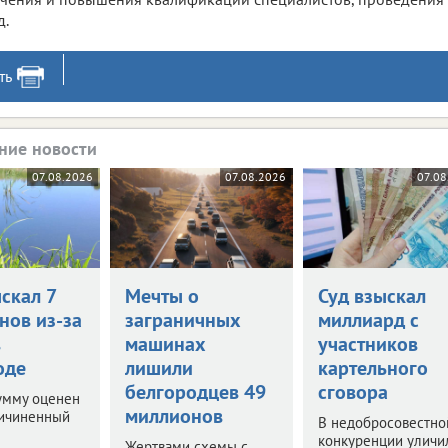
д.
ть
ние новости
07.08.2026
07.08.2026
07.08
скал 7
Мечты о
Суд взыскал
нов из-за
заграничных
миллиард с
в
машинах
участников
оде
лишили
картельного
белгородцев 49
сговора
умму оценен
миллионов
ричиненный
В недобросовестно
конкуренции уличи
Жертвами схемы с