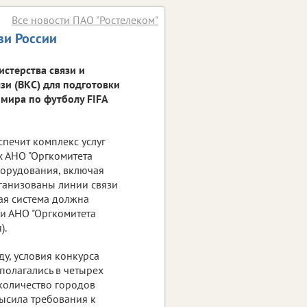
Все новости ПАО "Ростелеком"
зи России
стерства связи и
и (ВКС) для подготовки
мира по футболу FIFA
спечит комплекс услуг
х АНО "Оргкомитета
борудования, включая
ганизованы линии связи
ая система должна
и АНО "Оргкомитета
).
у, условия конкурса
полагались в четырех
 количество городов
высила требования к