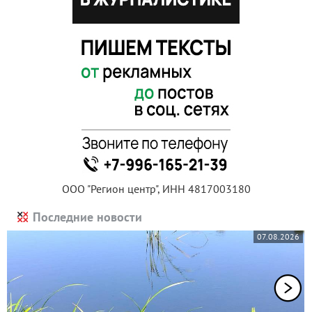
ООО "Регион центр", ИНН 4817003180
Последние новости
07.08.2026