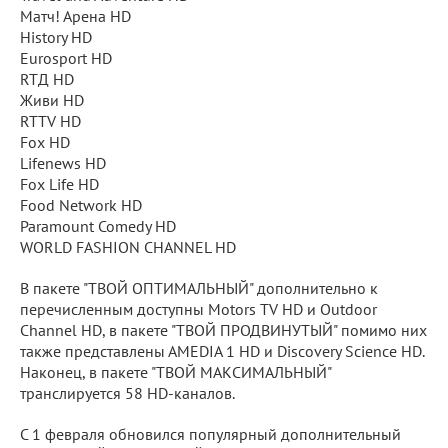
Матч! Арена HD
History HD
Eurosport HD
RTД HD
Живи HD
RTTV HD
Fox HD
Lifenews HD
Fox Life HD
Food Network HD
Paramount Comedy HD
WORLD FASHION CHANNEL HD
В пакете "ТВОЙ ОПТИМАЛЬНЫЙ" дополнительно к
перечисленным доступны Motors TV HD и Outdoor
Channel HD, в пакете "ТВОЙ ПРОДВИНУТЫЙ" помимо них
также представлены АMEDIA 1 HD и Discovery Science HD.
Наконец, в пакете "ТВОЙ МАКСИМАЛЬНЫЙ"
транслируется 58 HD-каналов.
С 1 февраля обновился популярный дополнительный