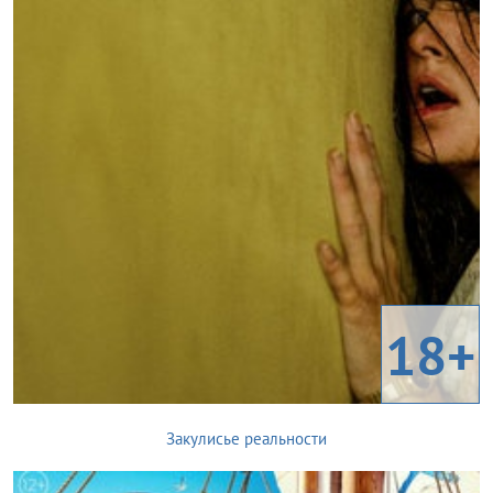
18+
Закулисье реальности