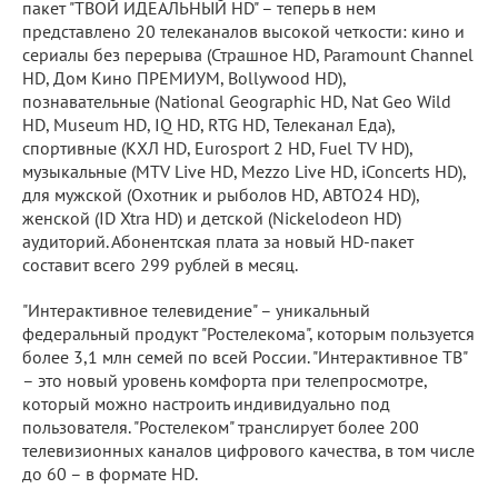
пакет "ТВОЙ ИДЕАЛЬНЫЙ HD" – теперь в нем
представлено 20 телеканалов высокой четкости: кино и
сериалы без перерыва (Страшное HD, Paramount Channel
HD, Дом Кино ПРЕМИУМ, Bollywood HD),
познавательные (National Geographic HD, Nat Geo Wild
HD, Museum HD, IQ HD, RTG HD, Телеканал Еда),
спортивные (КХЛ HD, Eurosport 2 HD, Fuel TV HD),
музыкальные (MTV Live HD, Mezzo Live HD, iConcerts HD),
для мужской (Охотник и рыболов HD, АВТО24 HD),
женской (ID Xtra HD) и детской (Nickelodeon HD)
аудиторий. Абонентская плата за новый HD-пакет
составит всего 299 рублей в месяц.
"Интерактивное телевидение" – уникальный
федеральный продукт "Ростелекома", которым пользуется
более 3,1 млн семей по всей России. "Интерактивное ТВ"
– это новый уровень комфорта при телепросмотре,
который можно настроить индивидуально под
пользователя. "Ростелеком" транслирует более 200
телевизионных каналов цифрового качества, в том числе
до 60 – в формате HD.