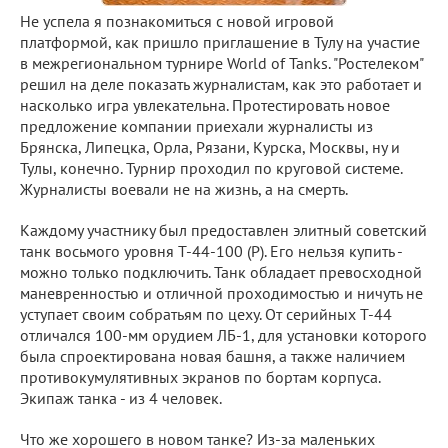
Не успела я познакомиться с новой игровой
платформой, как пришло приглашение в Тулу на участие
в межрегиональном турнире World of Tanks. "Ростелеком"
решил на деле показать журналистам, как это работает и
насколько игра увлекательна. Протестировать новое
предложение компании приехали журналисты из
Брянска, Липецка, Орла, Рязани, Курска, Москвы, ну и
Тулы, конечно. Турнир проходил по круговой системе.
Журналисты воевали не на жизнь, а на смерть.
Каждому участнику был предоставлен элитный советский
танк восьмого уровня T-44-100 (P). Его нельзя купить -
можно только подключить. Танк обладает превосходной
маневренностью и отличной проходимостью и ничуть не
уступает своим собратьям по цеху. От серийных Т-44
отличался 100-мм орудием ЛБ-1, для установки которого
была спроектирована новая башня, а также наличием
противокумулятивных экранов по бортам корпуса.
Экипаж танка - из 4 человек.
Что же хорошего в новом танке? Из-за маленьких