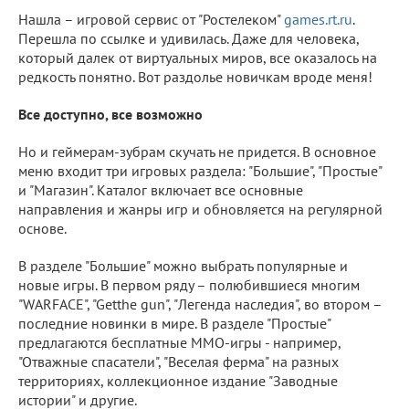
Нашла – игровой сервис от "Ростелеком"
games.rt.ru
.
Перешла по ссылке и удивилась. Даже для человека,
который далек от виртуальных миров, все оказалось на
редкость понятно. Вот раздолье новичкам вроде меня!
Все доступно, все возможно
Но и геймерам-зубрам скучать не придется. В основное
меню входит три игровых раздела: "Большие", "Простые"
и "Магазин". Каталог включает все основные
направления и жанры игр и обновляется на регулярной
основе.
В разделе "Большие" можно выбрать популярные и
новые игры. В первом ряду – полюбившиеся многим
"WARFACE", "Getthe gun", "Легенда наследия", во втором –
последние новинки в мире. В разделе "Простые"
предлагаются бесплатные MMO-игры - например,
"Отважные спасатели", "Веселая ферма" на разных
территориях, коллекционное издание "Заводные
истории" и другие.