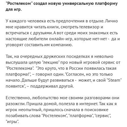
"Ростелеком" создал новую универсальную платформу
для игр.
У каждого человека есть предпочтения в отдыхе. Лично
мне нравится читать книги, смотреть телевизор и
встречаться с друзьями. А вот среди моих знакомых есть
настоящие любители онлайн-игр, которые нет-нет - да и
уговорят составить им компанию.
Так, на очередных дружеских посиделках я невольно
выслушала целую "лекцию" про новый игровой сервис от
"Ростелекома". "Это круто, что в России появилась такая
платформа!", – говорил один. "Согласен, но это только
начало. Дальше будут развиваться - может, и свой "Steam"
появится", – поддерживал другой.
Естественно, любопытство мое своими разговорами они
разожгли. Пришла домой, полезла в интернет. Так как я
игрок неопытный, пришлось сначала в поисковике
позабивать слова "Ростелеком", "платформа", "сервис",
"игры".