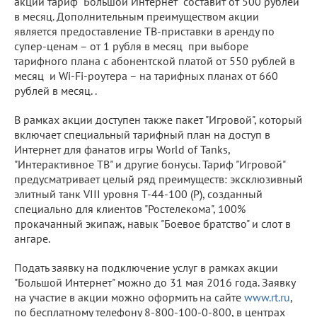
акции тариф "Большой Интернет" составит от 500 рублей
в месяц. Дополнительным преимуществом акции
является предоставление ТВ-приставки в аренду по
супер-ценам – от 1 рубля в месяц при выборе
тарифного плана с абонентской платой от 550 рублей в
месяц и Wi-Fi-роутера – на тарифных планах от 660
рублей в месяц. .
В рамках акции доступен также пакет "Игровой", который
включает специальный тарифный план на доступ в
Интернет для фанатов игры World of Tanks,
"Интерактивное ТВ" и другие бонусы. Тариф "Игровой"
предусматривает целый ряд преимуществ: эксклюзивный
элитный танк VIII уровня T-44-100 (Р), созданный
специально для клиентов "Ростелекома", 100%
прокачанный экипаж, навык "Боевое братство" и слот в
ангаре.
Подать заявку на подключение услуг в рамках акции
"Большой Интернет" можно до 31 мая 2016 года. Заявку
на участие в акции можно оформить на сайте
www.rt.ru
,
по бесплатному телефону 8-800-100-0-800, в центрах