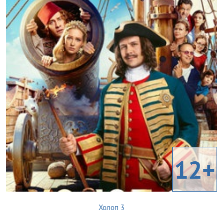
12+
Холоп 3