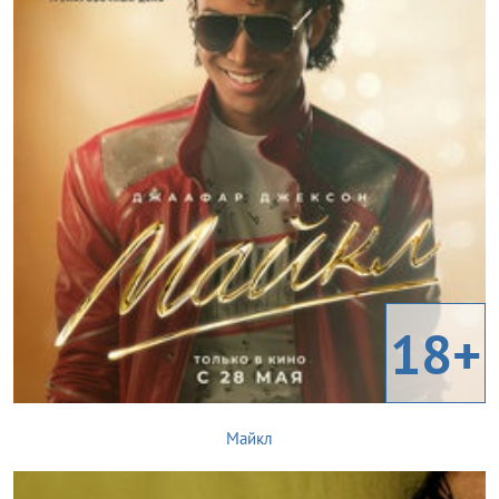
18+
Майкл