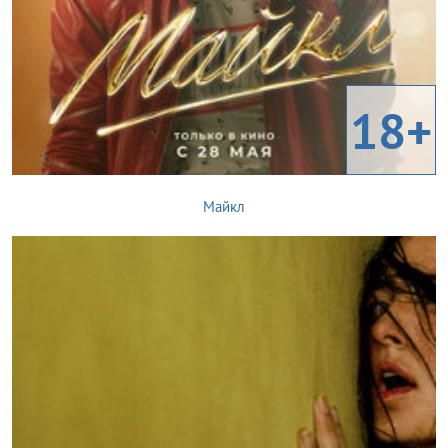
18+
Майкл