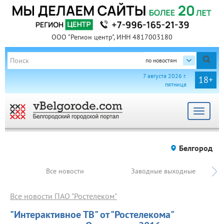
ООО "Регион центр", ИНН 4817003180
по новостям
7 августа 2026 г.
18+
пятница
Toggle
navigat
Белгород
Все новости
Заводные выходные
Все новости ПАО "Ростелеком"
"Интерактивное ТВ" от "Ростелекома"