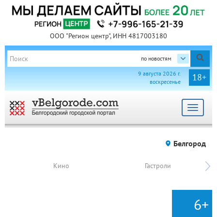
ООО "Регион центр", ИНН 4817003180
по новостям
9 августа 2026 г.
18+
воскресенье
Toggle
navigat
Белгород
Кино
Гастроли
6+