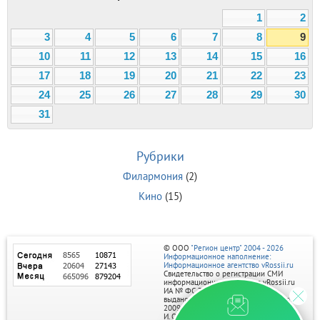
1
2
3
4
5
6
7
8
9
10
11
12
13
14
15
16
17
18
19
20
21
22
23
24
25
26
27
28
29
30
31
Рубрики
Филармония
(2)
Кино
(15)
© ООО
"Регион центр" 2004 - 2026
Информационное наполнение:
Информационное агентство vRossii.ru
Свидетельство о регистрации СМИ
информационного агентства vRossii.ru
ИА № ФС 77‑35502
выдано РОСКОМНАДЗОРом 04 марта
2009г.
И. О. Главного редактора Нарыков А. Н.