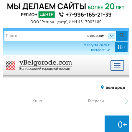
ООО "Регион центр", ИНН 4817003180
по новостям
9 августа 2026 г.
18+
воскресенье
Toggle
navigat
Белгород
Кино
Гастроли
0+