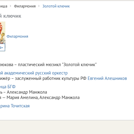
иша
Филармония
Золотой ключик
й ключик
Филармония
0+
рюкова – пластический мюзикл "Золотой ключик"
й академический русский оркестр
рижёр – заслуженный работник культуры РФ
Евгений Алешников
нца БГФ
ль – Александр Манжола
я — Мария Амелина, Александр Манжола
рина Точитская