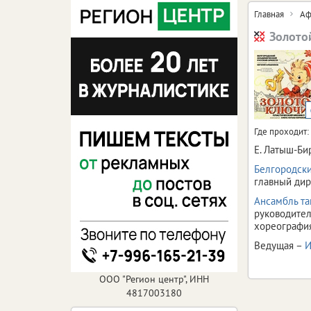
Главная
Аф
Золото
Где проходит:
Е. Латыш-Би
Белгородски
главный ди
Ансамбль та
руководите
хореографи
Ведущая –
И
ООО "Регион центр", ИНН
4817003180