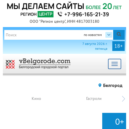
ООО "Регион центр", ИНН 4817003180
по новостям
7 августа 2026 г.
18+
пятница
Toggle
navigat
Белгород
Кино
Гастроли
0+