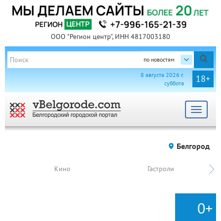
ООО "Регион центр", ИНН 4817003180
по новостям
8 августа 2026 г.
18+
суббота
Toggle
navigat
Белгород
Кино
Гастроли
0+