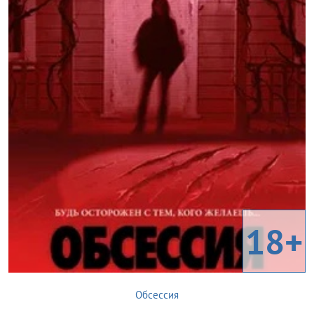
18+
Обсессия