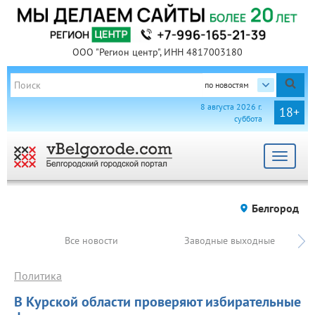
ООО "Регион центр", ИНН 4817003180
по новостям
8 августа 2026 г.
18+
суббота
Toggle
navigat
Белгород
Все новости
Заводные выходные
Политика
В Курской области проверяют избирательные