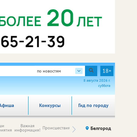
18+
по новостям
8 августа 2026 г.
суббота
Афиша
Конкурсы
Гид по городу
Новости
ши
Важная
Происшествия
Здоровье
Белгород
Ку
компаний (на
риятия
информация!
правах
рекламы)