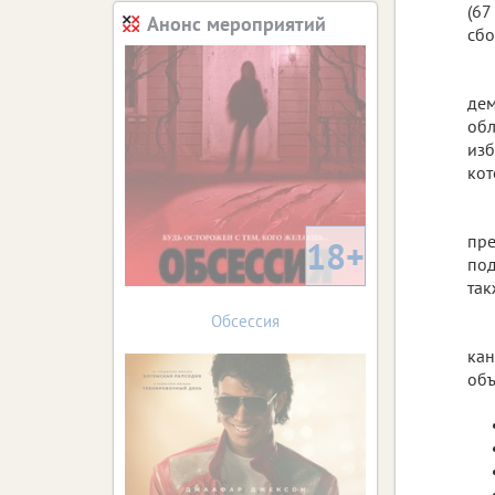
(67
Анонс мероприятий
сбо
дем
обл
изб
кот
пре
18+
под
так
Обсессия
кан
объ