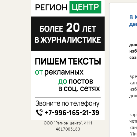
В 
де
док
изб
соз
вре
кан
изб
док
зар
чет
ООО "Регион центр", ИНН
кан
4817003180
"Ли