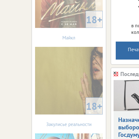
18+
в п
кол
Майкл
Печа
Послед
18+
Назнач
Закулисье реальности
выборо
Госдум