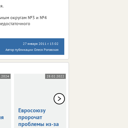
я.
ьным округам №3 и №4
недостаточного
27 января 2011 г. 15:02
Автор публикации Олеся Роговская
1.2024
28.02.2022
23.03.2020
Евросоюзу
Что нового в
ия
пророчат
российском
проблемы из-за
законодательстве