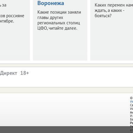
Воронежа
ь за
Каких перемен на
ждать, а каких -
Какие позиции заняли
ков россияне
бояться?
главы других
ентябре.
региональных столиц
ЦФО, читайте далее.
.Директ
©
И
С
И
в
И.
Б
Р
Р
e