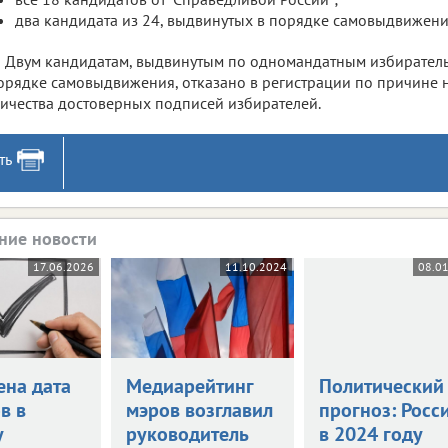
два кандидата из 24, выдвинутых в порядке самовыдвижени
Двум кандидатам, выдвинутым по одномандатным избирател
орядке самовыдвижения, отказано в регистрации по причине 
ичества достоверных подписей избирателей.
ть
ние новости
17.06.2026
11.10.2024
08.0
ена дата
Медиарейтинг
Политический
в в
мэров возглавил
прогноз: Росс
у
руководитель
в 2024 году