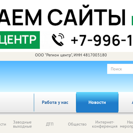
ООО "Регион центр", ИНН 4817003180
Работа у нас
Новости
Заводные
Интернет-
На
сти
ДТП
Общество
выходные
конференция
мероп