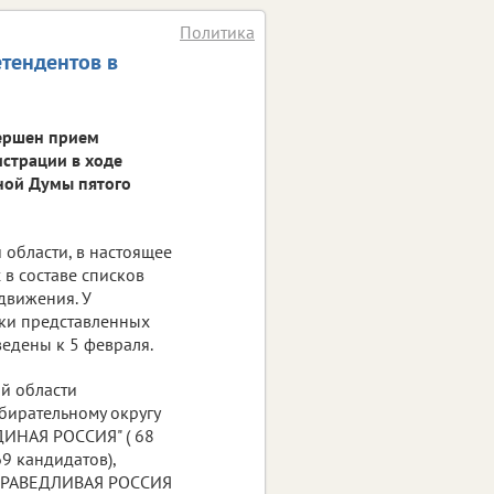
Политика
тендентов в
вершен прием
истрации в ходе
ной Думы пятого
 области, в настоящее
в составе списков
движения. У
нки представленных
ведены к 5 февраля.
й области
бирательному округу
ДИНАЯ РОССИЯ" ( 68
9 кандидатов),
 СПРАВЕДЛИВАЯ РОССИЯ