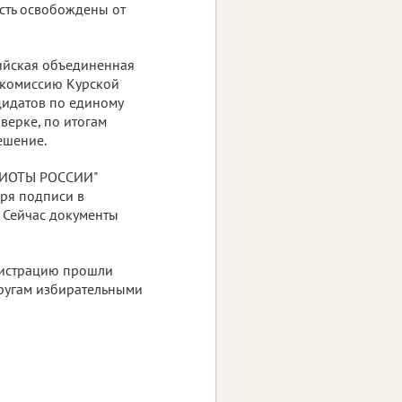
 есть освобождены от
ийская объединенная
 комиссию Курской
дидатов по единому
верке, по итогам
ешение.
ТРИОТЫ РОССИИ"
ря подписи в
. Сейчас документы
гистрацию прошли
ругам избирательными