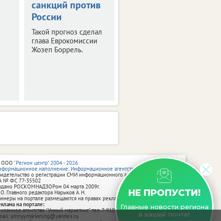
санкций против
м
Публикуем значимые
России
изменения.
Такой прогноз сделал
глава Еврокомиссии
Жозеп Боррель.
 ООО
"Регион центр" 2004 - 2026
нформационное наполнение: Информационное агентство vRossii.ru
видетельство о регистрации СМИ информационного агентства vRossii.ru
А № ФС 77‑35502
ыдано РОСКОМНАДЗОРом 04 марта 2009г.
НЕ ПРОПУСТИ!
 О. Главного редактора Нарыков А. Н.
аннеры на портале размещаются на правах рекламы.
еклама на портале:
Главные новости региона
екламное агентство "Умный маркетинг" тел. 7-910-267-70-40,
в вашей почте!
mail: umnyy.marketing@yandex.ru