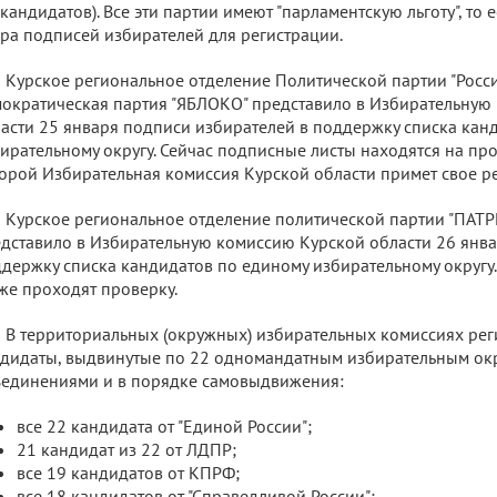
 кандидатов). Все эти партии имеют "парламентскую льготу", то
ра подписей избирателей для регистрации.
Курское региональное отделение Политической партии "Росс
ократическая партия "ЯБЛОКО" представило в Избирательную
асти 25 января подписи избирателей в поддержку списка кан
ирательному округу. Сейчас подписные листы находятся на про
орой Избирательная комиссия Курской области примет свое р
Курское региональное отделение политической партии "ПА
дставило в Избирательную комиссию Курской области 26 янва
держку списка кандидатов по единому избирательному округу
же проходят проверку.
В территориальных (окружных) избирательных комиссиях ре
дидаты, выдвинутые по 22 одномандатным избирательным ок
единениями и в порядке самовыдвижения:
все 22 кандидата от "Единой России";
21 кандидат из 22 от ЛДПР;
все 19 кандидатов от КПРФ;
все 18 кандидатов от "Справедливой России";