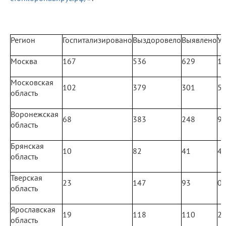
Регион
Госпитализировано
Выздоровело
Выявлено
У
Москва
167
536
629
1
Московская
102
379
301
5
область
Воронежская
68
383
248
9
область
Брянская
10
82
41
4
область
Тверская
23
147
93
0
область
Ярославская
19
118
110
2
область