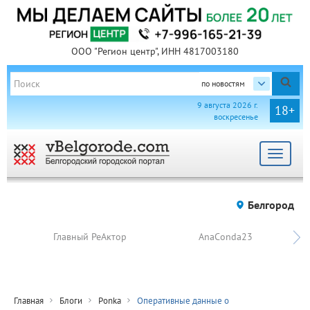
ООО "Регион центр", ИНН 4817003180
по новостям
9 августа 2026 г.
18+
воскресенье
Toggle
navigat
Белгород
Главный РеАктор
AnaConda23
Главная
Блоги
Ponka
Оперативные данные о