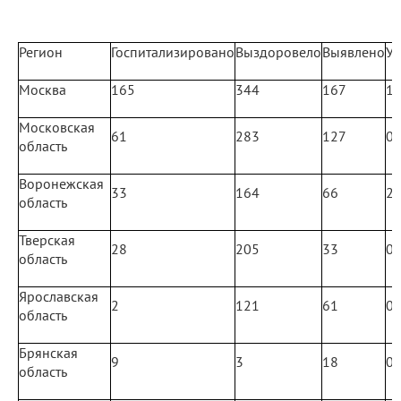
Регион
Госпитализировано
Выздоровело
Выявлено
У
Москва
165
344
167
1
Московская
61
283
127
0
область
Воронежская
33
164
66
2
область
Тверская
28
205
33
0
область
Ярославская
2
121
61
0
область
Брянская
9
3
18
0
область