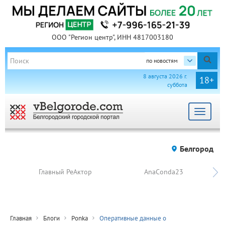
ООО "Регион центр", ИНН 4817003180
по новостям
8 августа 2026 г.
18+
суббота
Toggle
navigat
Белгород
Главный РеАктор
AnaConda23
Главная
Блоги
Ponka
Оперативные данные о