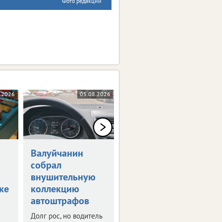
Фото редакции
.2026
05.08.2026
05.08.2026
Валуйчанин
Белгородец
собрал
получил удар
внушительную
мачете по
ке
коллекцию
голове
автоштрафов
Возбуждено
уголовное дело.
Долг рос, но водитель