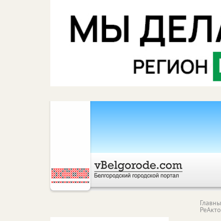
Главн
РеАкт