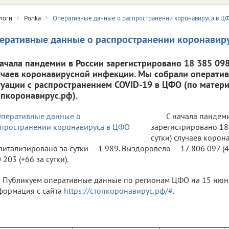
логи
Ponka
Оперативные данные о распространении коронавируса в Ц
еративные данные о распространении коронавир
начала пандемии в России зарегистрировано 18 385 098 
учаев коронавирусной инфекции. Мы собрали операти
туации с распространением COVID-19 в ЦФО (по матери
опкоронавирус.рф).
С начала пандем
зарегистрировано 18 
сутки) случаев коро
питализировано за сутки — 1 989. Выздоровело — 17 806 097 (4 
 203 (+66 за сутки).
Публикуем оперативные данные по регионам ЦФО на 15 июня 
ормация с сайта
https://стопкоронавирус.рф/#
.