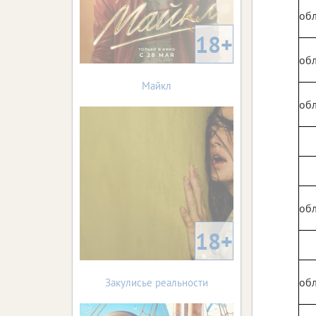
обл
18+
обл
Майкл
обл
обл
18+
обл
Закулисье реальности