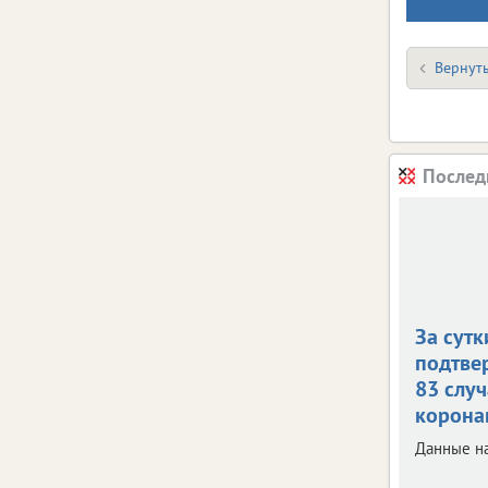
Вернуть
Послед
За сутк
подтве
83 случ
корона
Данные на