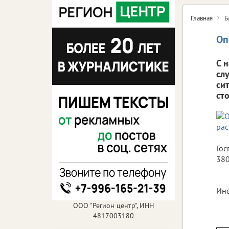
Главная
Б
Оп
С 
сл
си
ст
Гос
380
Инф
ООО "Регион центр", ИНН
4817003180