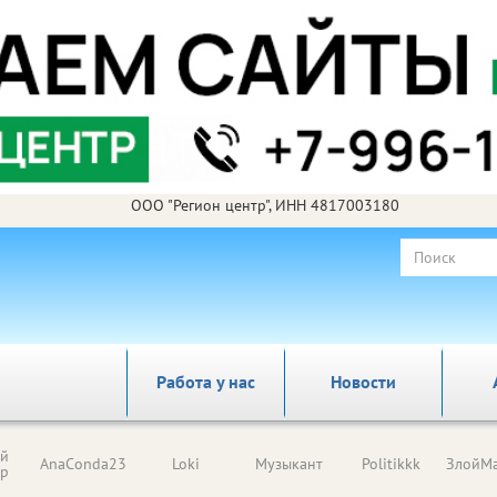
ООО "Регион центр", ИНН 4817003180
Работа у нас
Новости
ый
AnaConda23
Loki
Музыкант
Politikkk
ЗлойМа
ор