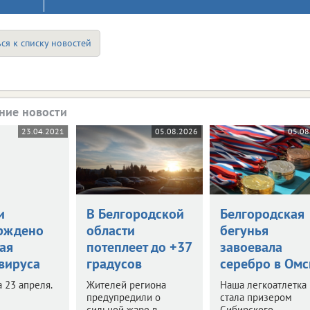
ся к списку новостей
ние новости
23.04.2021
05.08.2026
05.08
и
В Белгородской
Белгородская
рждено
области
бегунья
ая
потеплеет до +37
завоевала
вируса
градусов
серебро в Омс
 23 апреля.
Жителей региона
Наша легкоатлетка
предупредили о
стала призером
сильной жаре в
Сибирского