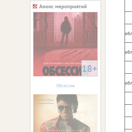
Анонс мероприятий
обл
обл
18+
обл
Обсессия