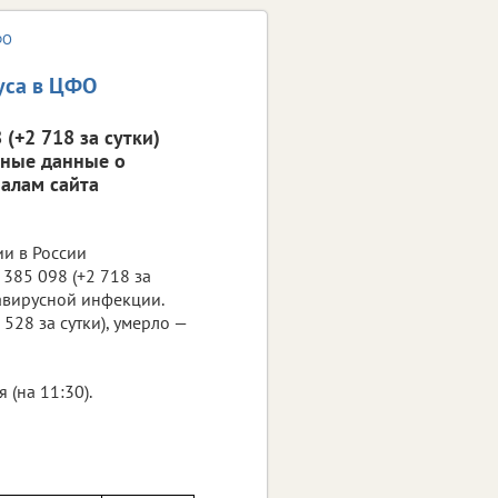
ФО
уса в ЦФО
(+2 718 за сутки)
вные данные о
алам сайта
ии в России
385 098 (+2 718 за
навирусной инфекции.
528 за сутки), умерло —
(на 11:30).