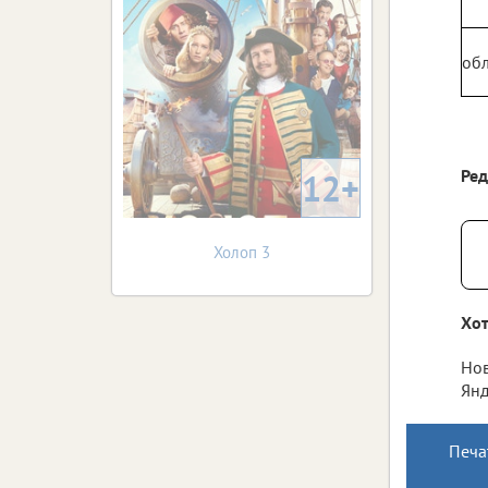
обл
Ре
12+
Холоп 3
Хот
Нов
Янд
Печа