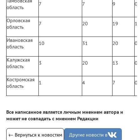
Тамбовская
7
7
9
0
область
Орловская
7
20
19
1
область
Ивановская
10
31
20
0
область
Калужская
3
20
13
0
область
Костромская
1
4
7
0
область
Все написанное является личным мнением автора и
может не совпадать с мнением Редакции
← Вернуться к новостям
Другие новости в