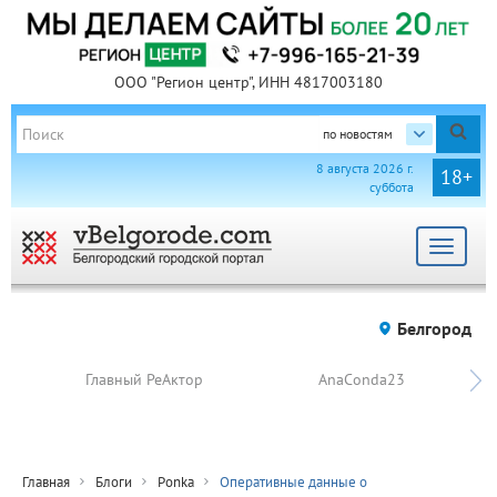
ООО "Регион центр", ИНН 4817003180
по новостям
8 августа 2026 г.
18+
суббота
Toggle
navigat
Белгород
Главный РеАктор
AnaConda23
Главная
Блоги
Ponka
Оперативные данные о