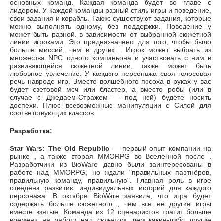
основных команд. Каждая команда будет во главе с
лидером. У каждой команды разный стиль игры и поведение,
свои задания и корабль. Также существуют задания, которые
можно выполнять одному, без поддержки. Поведение у
может быть разной, в зависимости от выбранной сюжетной
линии игроками. Это предназначено для того, чтобы было
больше миссий, чем в других . Игрок может выбрать из
множества NPC одного компаньона и участвовать с ним в
развивающейся сюжетной линии, также может быть
любовное увлечение. У каждого персонажа своя голосовая
речь навроде игр. Вместо волшебного посоха в руках у вас
будет световой меч или бластер, а вместо робы (или в
случае с Джедаем-Стражем — под ней) будете носить
доспехи. Плюс всевозможные манипуляции с Силой для
соответствующих классов
Разработка:
Star Wars: The Old Republic
— первый опыт компании на
рынке , а также вторая MMORPG во Вселенной после .
Разработчики из BioWare давно были заинтересованы в
работе над MMORPG, но ждали "правильных партнёров,
правильную команду, правильную". Главная роль в игре
отведена развитию индивидуальных историй для каждого
персонажа. В октябре BioWare заявила, что игра будет
содержать больше сюжетного , чем все её другие игры
вместе взятые. Команда из 12 сценаристов тратит больше
времени на работу над сюжетом, чем какие-либо другие