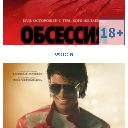
18+
Обсессия