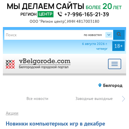
ООО "Регион центр", ИНН 4817003180
по новостям
6 августа 2026 г.
18+
четверг
Toggle
navigat
Белгород
Все новости
Заводные выходные
Акции
Новинки компьютерных игр в декабре