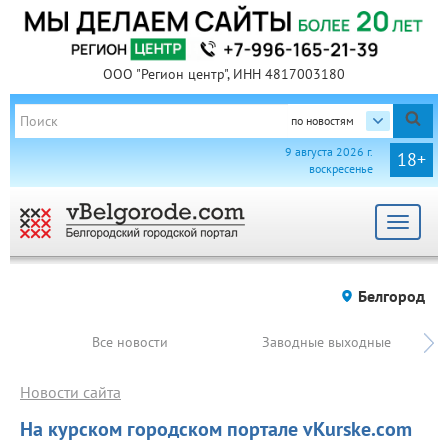
ООО "Регион центр", ИНН 4817003180
по новостям
9 августа 2026 г.
18+
воскресенье
Toggle
navigat
Белгород
Все новости
Заводные выходные
Новости сайта
На курском городском портале vKurske.com