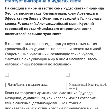
cтартует викторина о чудесах света
На сегодня в мире известно семь чудес света - пирамида
Хеопса, висячие сады Семирамиды, храм Артемиды в
Эфесе, статуя Зевса в Олимпии, мавзолей в Галикарнасе,
колосс Родосский, Александрийский маяк. Курский
городской портал vKurske.com откроет для своих
посетителей восьмое чудо света.
В микроминиатюрах всегда присутствует некая магия -
крошечный мир удивительно реален и похож на живой.
Современные художники, создающие такие чудеса,
смотрят на окружающий мир в ином масштабе. Здесь
человек - лишь песчинка во вселенной.
Чарли Чаплин в игольном ушке.
Миниатюрный букет роз (рыбья
волос).
Глядя на творения армянского художника Эдуарда
Казаряна, удивляешься, как человек может сотворить
такие сложные, детализированные и тонкие
произведения искусства, которые помещаются в ушке