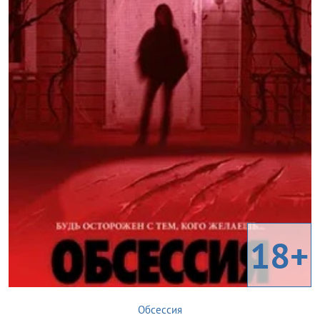
18+
Обсессия