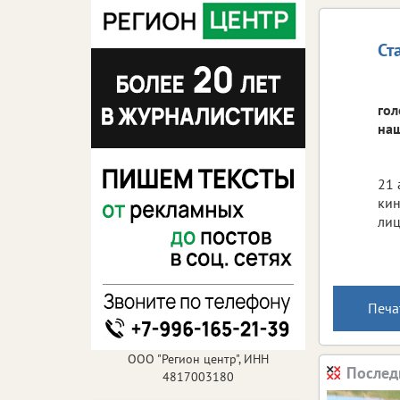
Ст
гол
наш
21 
кин
лиц
Печа
ООО "Регион центр", ИНН
Послед
4817003180