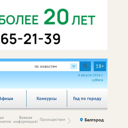
18+
по новостям
8 августа 2026 г.
суббота
Афиша
Конкурсы
Гид по городу
Новости
ши
Важная
Происшествия
Здоровье
Белгород
Ку
компаний (на
риятия
информация!
правах
рекламы)