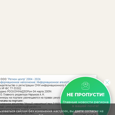
 ООО
"Регион центр" 2004 - 2026
нформационное наполнение: Информационное агентство vRossii.ru
видетельство о регистрации СМИ информационного агентства vRossii.ru
А № ФС 77‑35502
ыдано РОСКОМНАДЗОРом 04 марта 2009г.
НЕ ПРОПУСТИ!
 О. Главного редактора Нарыков А. Н.
аннеры на портале размещаются на правах рекламы.
еклама на портале:
Главные новости региона
екламное агентство "Умный маркетинг" тел. 7-910-267-70-40,
в вашей почте!
mail: umnyy.marketing@yandex.ru
тдельные публикации могут содержать информацию, не предназначенную
зоваться сайтом без изменения настроек, вы даете согласие на
ля пользователей до 18 лет.
ПОДПИСАТЬСЯ