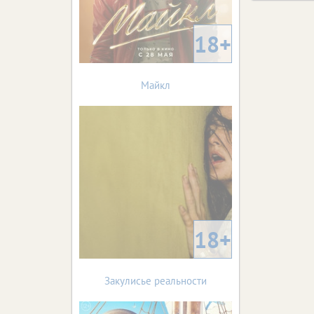
18+
Майкл
18+
Закулисье реальности