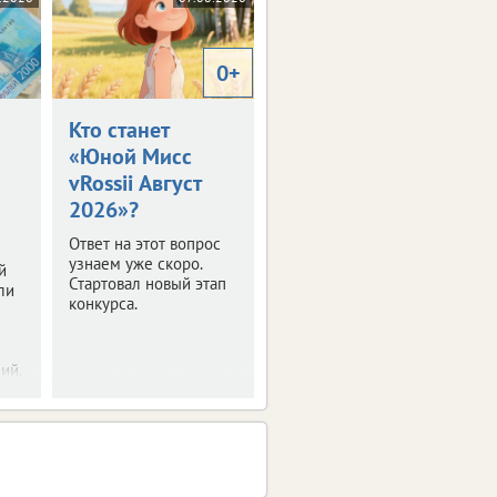
0+
Кто станет
«Юной Мисс
vRossii Август
2026»?
Ответ на этот вопрос
узнаем уже скоро.
й
Стартовал новый этап
ли
конкурса.
ий.