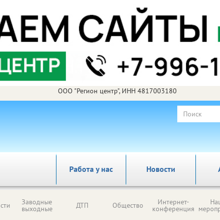
ООО "Регион центр", ИНН 4817003180
Работа у нас
Новости
Заводные
Интернет-
На
сти
ДТП
Общество
выходные
конференция
мероп