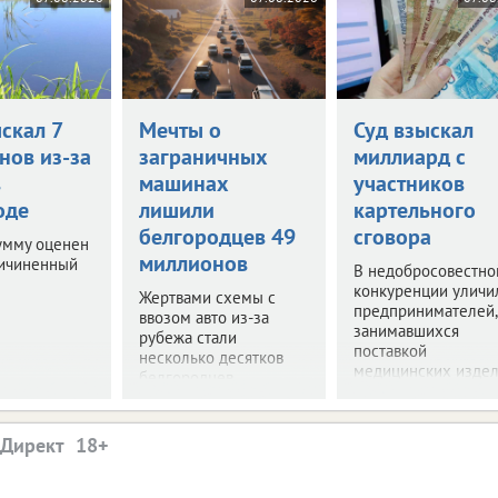
скал 7
Мечты о
Суд взыскал
нов из-за
заграничных
миллиард с
в
машинах
участников
оде
лишили
картельного
белгородцев 49
сговора
умму оценен
миллионов
ричиненный
В недобросовестно
конкуренции уличи
Жертвами схемы с
предпринимателей,
ввозом авто из-за
занимавшихся
рубежа стали
поставкой
несколько десятков
медицинских издел
белгородцев.
.Директ