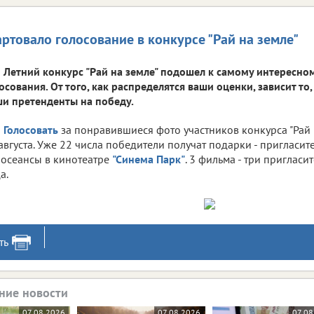
артовало голосование в конкурсе "Рай на земле"
Летний конкурс "Рай на земле" подошел к самому интересно
осования. От того, как распределятся ваши оценки, зависит то
и претенденты на победу.
Голосовать
за понравившиеся фото участников конкурса "Рай 
августа. Уже 22 числа победители получат подарки - пригласи
осеансы в кинотеатре
"Синема Парк"
. 3 фильма - три пригласи
а.
ть
ние новости
07.08.2026
07.08.2026
07.08