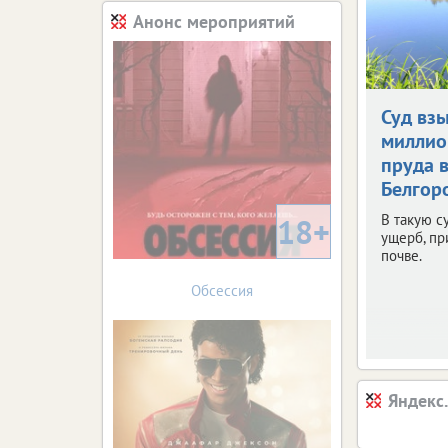
Анонс мероприятий
Суд взы
миллио
пруда 
Белгор
В такую с
18+
ущерб, п
почве.
Обсессия
Яндекс