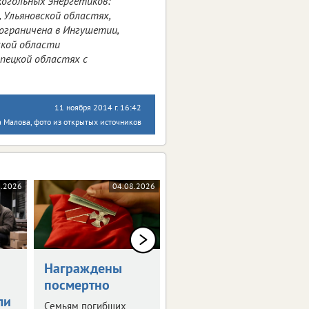
когольных энергетиков:
 Ульяновской областях,
 ограничена в Ингушетии,
ской области
ипецкой областях с
11 ноября 2014 г. 16:42
 Малова, фото из открытых источников
8.2026
04.08.2026
04.08.2026
Награждены
В Белгородской
посмертно
области готовят
ли
мастер-план по
Семьям погибших