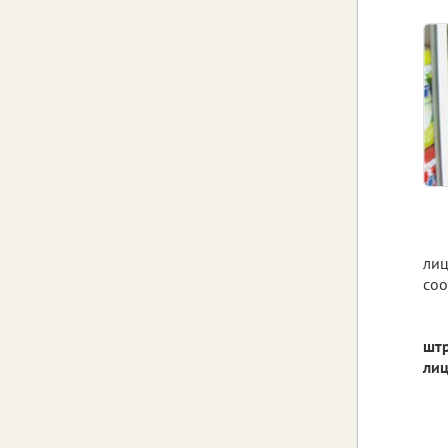
лиц
соо
штр
лиц