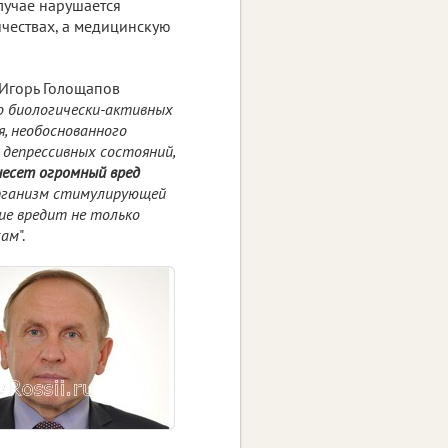
случае нарушается
ичествах, а медицинскую
 Игорь Голощапов
о биологически-активных
я, необоснованного
 депрессивных состояний,
несет огромный вред
рганизм стимулирующей
ние вредит не только
сам
".