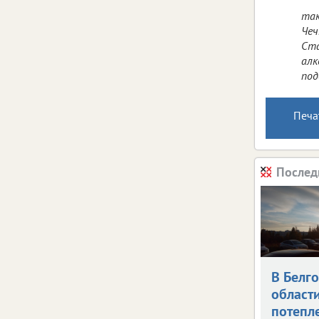
так
Чеч
Ста
алк
под
Печа
Послед
В Белг
област
потепле