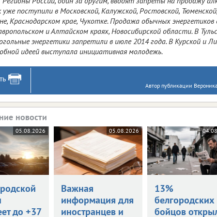
Регионы России, один за другим, вводят запреты на продажу ал
 уже поступили в Московской, Калужской, Ростовской, Тюменской,
не, Краснодарском крае, Чукотке. Продажа обычных энергетиков
вропольском и Алтайском краях, Новосибирской области. В Туль
огольные энергетики запретили в июле 2014 года. В Курской и Л
обной идеей выступала инициативная молодежь.
ть
Автор публикации Вероника
ние новости
05.08.2026
05.08.2026
04.0
ородской
Важная
13%
и
информация для
белгородских
ет до +37
иностранцев и
бойцов откры