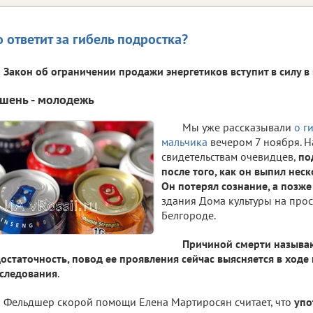
о ответит за гибель подростка?
Закон об ограничении продажи энергетиков вступит в силу в
шень - молодежь
Мы уже рассказывали
о г
мальчика
вечером 7 ноября. Н
свидетельствам очевидцев,
по
после того, как он выпил неск
Он потерял сознание, а позж
здания Дома культуры на прос
Белгороде.
Причиной смерти называ
остаточность, повод ее проявления сейчас выясняется в ход
следования
.
Фельдшер скорой помощи Елена Мартиросян считает, что
упо