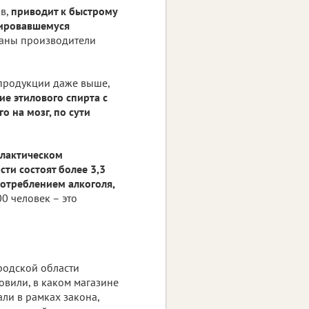
в,
приводит к быстрому
мировавшемуся
ваны производители
 продукции даже выше,
ие этилового спирта с
 на мозг, по сути
лактическом
ти состоят более 3,3
потреблением алкоголя,
00 человек – это
родской области
овили, в каком магазине
али в рамках закона,