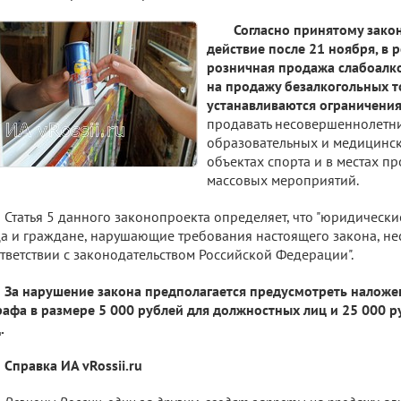
Согласно принятому закон
действие после 21 ноября, в 
розничная продажа слабоалко
на продажу безалкогольных 
устанавливаются ограничени
продавать несовершеннолетним
образовательных и медицинск
объектах спорта и в местах п
массовых мероприятий.
Статья 5 данного законопроекта определяет, что "юридическ
а и граждане, нарушающие требования настоящего закона, нес
тветствии с законодательством Российской Федерации".
За нарушение закона предполагается предусмотреть налож
афа в размере 5 000 рублей для должностных лиц и 25 000 
.
Справка ИА vRossii.ru