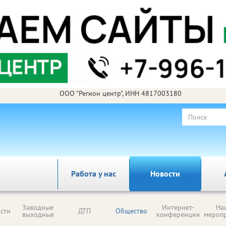
ООО "Регион центр", ИНН 4817003180
Работа у нас
Новости
Заводные
Интернет-
На
сти
ДТП
Общество
выходные
конференция
мероп