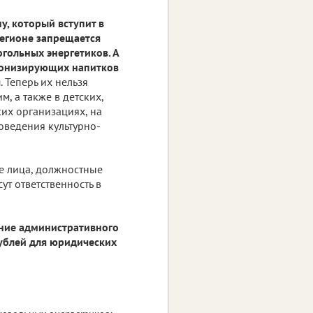
у, который вступит в
регионе запрещается
гольных энергетиков. А
тонизирующих напитков
я
. Теперь их нельзя
, а также в детских,
их организациях, на
роведения культурно-
ие лица, должностные
ут ответственность в
ение административного
рублей для юридических