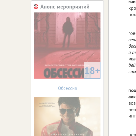
гип
Анонс мероприятий
кро
пом
гов
вещ
бес
а т
чел
дей
18+
сам
Обсессия
поз
алк
воз
неа
инт
пер