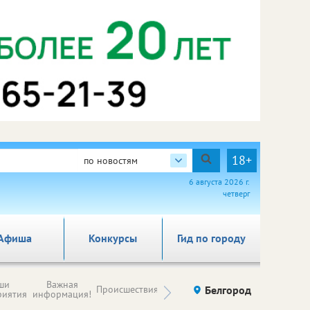
18+
по новостям
6 августа 2026 г.
четверг
Афиша
Конкурсы
Гид по городу
Новости
ши
Важная
Происшествия
Здоровье
Белгород
Ку
компаний (на
риятия
информация!
правах
рекламы)