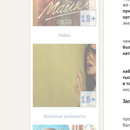
же 
при
18+
ор
эне
Майкл
чем
бол
кат
наб
тыс
в т
нес
18+
За
Закулисье реальности
про
был