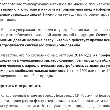
потребление тонизирующих напитков, по мнению специалисто
выканию к алкоголю и наносит непоправимый вред несфор
ганизму молодых людей
. Именно на эту аудиторию ориентиро
ргетиков.
Медики утверждают, что вред от употребления данного вида
 от употребления привычной алкогольной продукции.
Сочетан
ьшими дозами кофеина разрушительно действует прежде всего
астрофически снижая его функционирование.
Известно, что по состоянию на 1 октября 2014 года,
на профи
людении в учреждениях здравоохранения Белгородской облас
ячи человек с наркологическим расстройством, вызванным у
ом числе слабоалкогольных напитков
. Из них 15% или почти 5
овершеннолетние белгородцы.
претить и ограничить
Следственный отдел по городу Белгороду СК России по Белго
водит проверку по факту смерти подростка. Следователи устан
и куплены энергетики. Но, получается, что продавцы действов