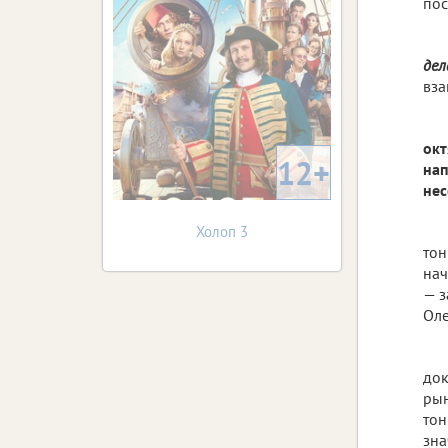
пос
дел
вза
окт
12+
нап
не
Холоп 3
тон
нач
— з
Оле
док
рын
тон
зна