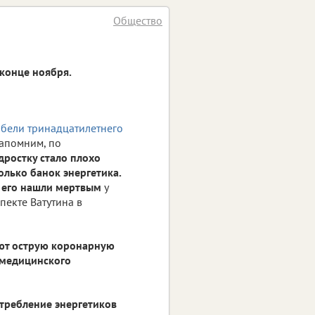
Общество
 конце ноября.
ибели тринадцатилетнего
апомним, по
дростку стало плохо
олько банок энергетика.
е его нашли мертвым
у
пекте Ватутина в
ют острую коронарную
е медицинского
требление энергетиков