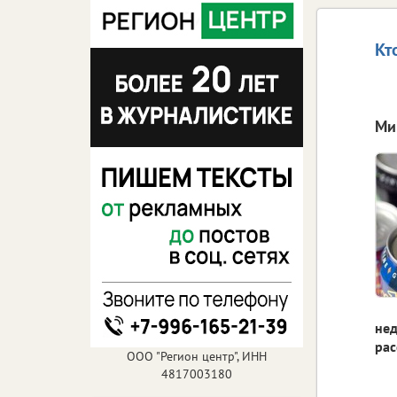
Кт
Ми
нед
рас
ООО "Регион центр", ИНН
4817003180