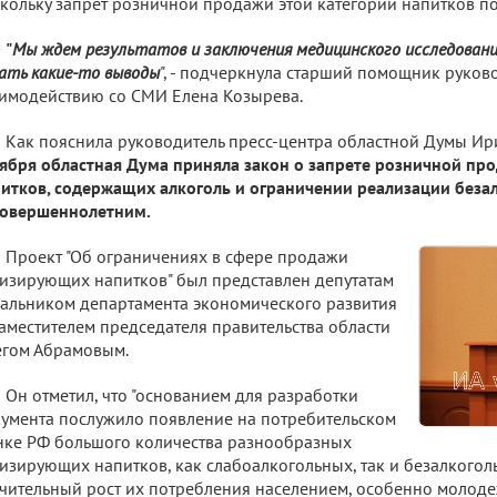
кольку запрет розничной продажи этой категории напитков пок
"
Мы ждем результатов и заключения медицинского исследования
ать какие-то выводы
", - подчеркнула старший помощник руков
имодействию со СМИ Елена Козырева.
Как пояснила руководитель пресс-центра областной Думы И
ября областная Дума приняла закон о запрете розничной пр
итков, содержащих алкоголь и ограничении реализации беза
совершеннолетним.
Проект "Об ограничениях в сфере продажи
изирующих напитков" был представлен депутатам
альником департамента экономического развития
аместителем председателя правительства области
гом Абрамовым.
Он отметил, что "основанием для разработки
умента послужило появление на потребительском
ке РФ большого количества разнообразных
изирующих напитков, как слабоалкогольных, так и безалкоголь
чительный рост их потребления населением, особенно молоде