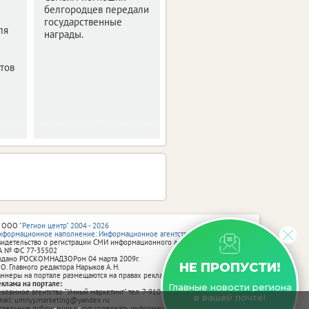
модернизации
белгородцев передали
государственные
коммунальных
ля
награды.
сетей
Существующая
тов
инфраструктура
нуждается в
обновлении.
 ООО
"Регион центр" 2004 - 2026
нформационное наполнение: Информационное агентство vRossii.ru
видетельство о регистрации СМИ информационного агентства vRossii.ru
А № ФС 77‑35502
ыдано РОСКОМНАДЗОРом 04 марта 2009г.
НЕ ПРОПУСТИ!
 О. Главного редактора Нарыков А. Н.
аннеры на портале размещаются на правах рекламы.
еклама на портале:
Главные новости региона
екламное агентство "Умный маркетинг" тел. 7-910-267-70-40,
в вашей почте!
mail: umnyy.marketing@yandex.ru
тдельные публикации могут содержать информацию, не предназначенную