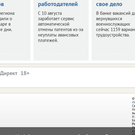
ов
работодателей
свое дело
региона
С 10 августа
В банке вакансий д
дили о
заработает сервис
вернувшихся
аре в
автоматической
военнослужащих
е дни.
отмены патентов из-за
сейчас 1159 вариан
неуплаты авансовых
трудоустройства.
платежей.
.Директ
©
И
С
И
в
И.
Б
Р
Р
e
О