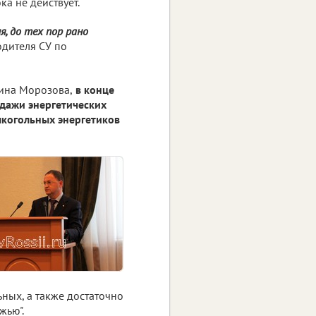
а не действует.
, до тех пор рано
одителя СУ по
рина Морозова,
в конце
одажи энергетических
лкогольных энергетиков
ных, а также достаточно
жью".