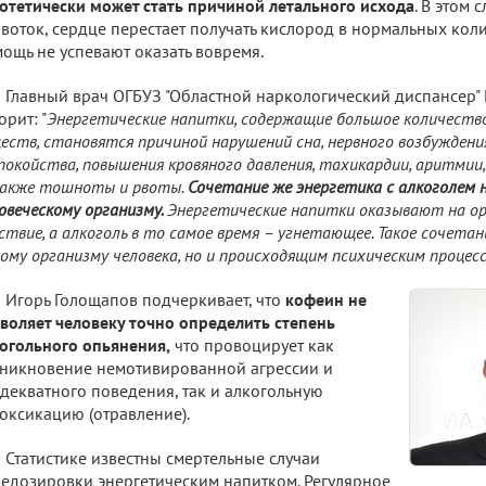
отетически может стать причиной летального исхода
. В этом 
воток, сердце перестает получать кислород в нормальных кол
ощь не успевают оказать вовремя.
Главный врач ОГБУЗ "Областной наркологический диспансер"
орит: "
Энергетические напитки, содержащие большое количеств
еств, становятся причиной нарушений сна, нервного возбуждени
покойства, повышения кровяного давления, тахикардии, аритмии,
акже тошноты и рвоты.
Сочетание же энергетика с алкоголем 
овеческому организму.
Энергетические напитки оказывают на о
ствие, а алкоголь в то самое время – угнетающее. Такое сочета
ому организму человека, но и происходящим психическим процес
Игорь Голощапов подчеркивает, что
кофеин не
воляет человеку точно определить степень
огольного опьянения,
что провоцирует как
никновение немотивированной агрессии и
декватного поведения, так и алкогольную
оксикацию (отравление).
Статистике известны смертельные случаи
едозировки энергетическим напитком. Регулярное