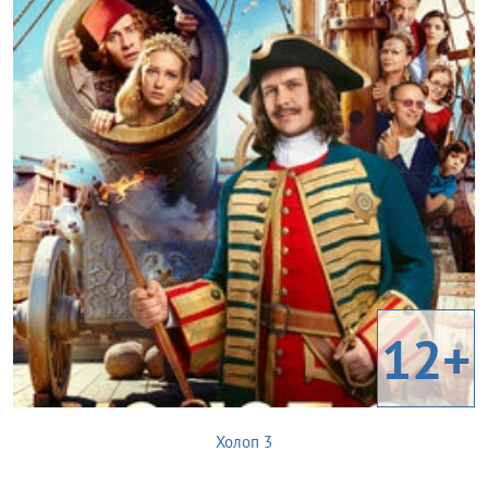
12+
Холоп 3