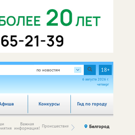
18+
по новостям
6 августа 2026 г.
четверг
Афиша
Конкурсы
Гид по городу
Новости
ши
Важная
Происшествия
Здоровье
Белгород
Ку
компаний (на
риятия
информация!
правах
рекламы)