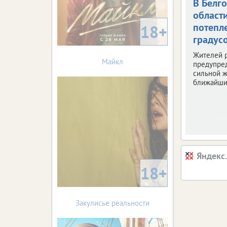
В Белг
област
потепле
18+
градус
Жителей 
Майкл
предупре
сильной ж
ближайши
Яндекс
18+
Закулисье реальности