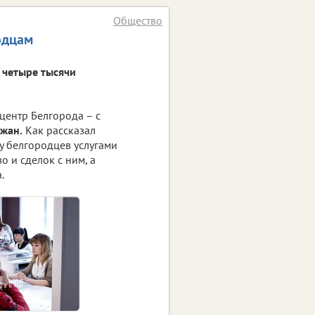
Общество
одцам
 четыре тысячи
центр Белгорода – с
жан.
Как рассказал
у белгородцев услугами
 и сделок с ним, а
.