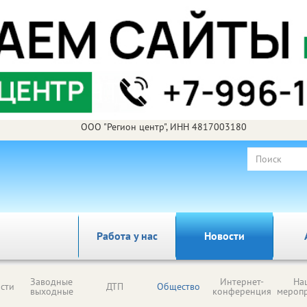
ООО "Регион центр", ИНН 4817003180
Работа у нас
Новости
Заводные
Интернет-
На
сти
ДТП
Общество
выходные
конференция
мероп