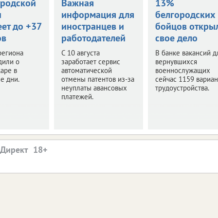
ородской
Важная
13%
и
информация для
белгородских
ет до +37
иностранцев и
бойцов откры
ов
работодателей
свое дело
региона
С 10 августа
В банке вакансий д
дили о
заработает сервис
вернувшихся
аре в
автоматической
военнослужащих
е дни.
отмены патентов из-за
сейчас 1159 вариан
неуплаты авансовых
трудоустройства.
платежей.
.Директ