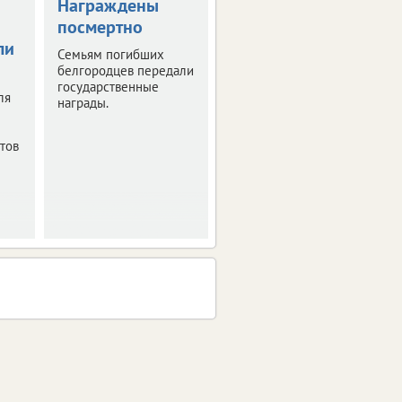
Награждены
В Белгородской
посмертно
области готовят
ли
мастер-план по
Семьям погибших
модернизации
белгородцев передали
государственные
коммунальных
ля
награды.
сетей
Существующая
тов
инфраструктура
нуждается в
обновлении.