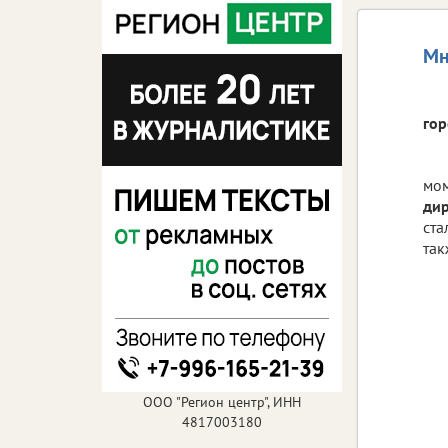
Мн
гор
мом
дир
ста
так
ООО "Регион центр", ИНН
4817003180