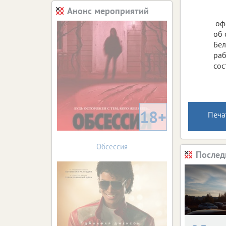
Анонс мероприятий
офо
об 
Бел
ра
сос
18+
Печа
Обсессия
Послед