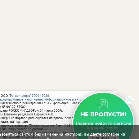
 ООО
"Регион центр" 2004 - 2026
нформационное наполнение: Информационное агентство vRossii.ru
видетельство о регистрации СМИ информационного агентства vRossii.ru
А № ФС 77‑35502
ыдано РОСКОМНАДЗОРом 04 марта 2009г.
НЕ ПРОПУСТИ!
 О. Главного редактора Нарыков А. Н.
аннеры на портале размещаются на правах рекламы.
еклама на портале:
Главные новости региона
екламное агентство "Умный маркетинг" тел. 7-910-267-70-40,
в вашей почте!
mail: umnyy.marketing@yandex.ru
тдельные публикации могут содержать информацию, не предназначенную
зоваться сайтом без изменения настроек, вы даете согласие на
ля пользователей до 18 лет.
ПОДПИСАТЬСЯ