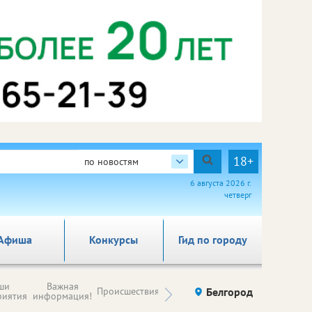
18+
по новостям
6 августа 2026 г.
четверг
Афиша
Конкурсы
Гид по городу
Новости
ши
Важная
Происшествия
Здоровье
Белгород
Ку
компаний (на
риятия
информация!
правах
рекламы)