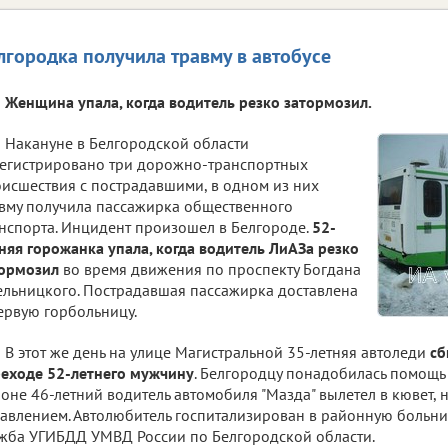
лгородка получила травму в автобусе
Женщина упала, когда водитель резко затормозил.
Накануне в Белгородской области
егистрировано три дорожно-транспортных
исшествия с пострадавшими, в одном из них
вму получила пассажирка общественного
нспорта. Инцидент произошел в Белгороде.
52-
няя горожанка упала, когда водитель ЛиАЗа резко
тормозил
во время движения по проспекту Богдана
льницкого. Пострадавшая пассажирка доставлена
ервую горбольницу.
В этот же день на улице Магистральной 35-летняя автоледи
сб
еходе 52-летнего мужчину
. Белгородцу понадобилась помощь
оне 46-летний водитель автомобиля "Мазда" вылетел в кювет, 
авлением. Автолюбитель госпитализирован в районную больниц
жба УГИБДД УМВД России по Белгородской области.