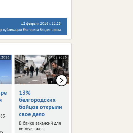
12 февраля 2016 г. 11:25
ор публикации Екатерина Владимирова
8.2026
04.08.2026
04.08.2026
оре
13%
Награждены
я
белгородских
посмертно
бойцов открыли
Семьям погибших
свое дело
белгородцев передали
 83-
государственные
В банке вакансий для
награды.
вернувшихся
их