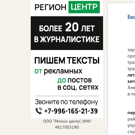
Бе
зар
про
тра
тра
лет
за
Хме
в п
пер
рай
ООО "Регион центр", ИНН
упр
4817003180
слу