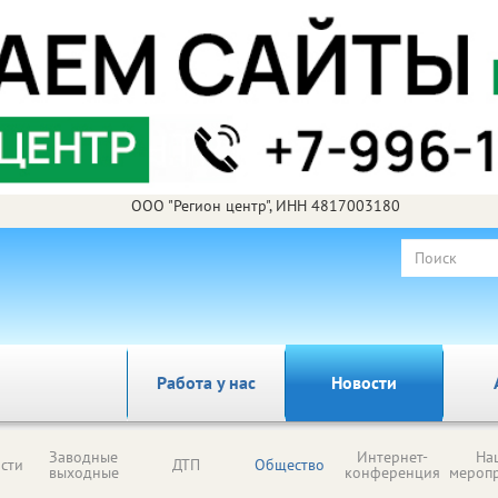
ООО "Регион центр", ИНН 4817003180
Работа у нас
Новости
Заводные
Интернет-
На
сти
ДТП
Общество
выходные
конференция
мероп