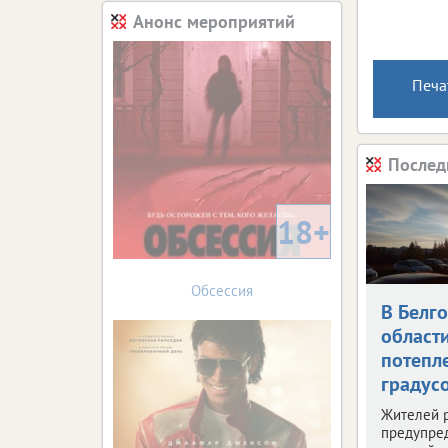
Анонс мероприятий
Печа
Послед
18+
Обсессия
В Белг
област
потепле
градус
Жителей 
предупре