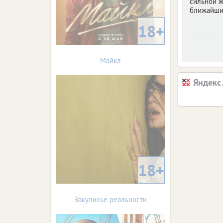
сильной ж
ближайши
18+
Майкл
Яндекс
18+
Закулисье реальности