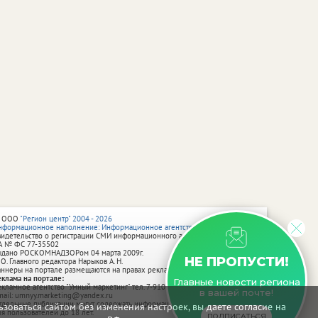
 ООО
"Регион центр" 2004 - 2026
нформационное наполнение: Информационное агентство vRossii.ru
видетельство о регистрации СМИ информационного агентства vRossii.ru
А № ФС 77‑35502
ыдано РОСКОМНАДЗОРом 04 марта 2009г.
НЕ ПРОПУСТИ!
 О. Главного редактора Нарыков А. Н.
аннеры на портале размещаются на правах рекламы.
еклама на портале:
Главные новости региона
екламное агентство "Умный маркетинг" тел. 7-910-267-70-40,
в вашей почте!
mail: umnyy.marketing@yandex.ru
тдельные публикации могут содержать информацию, не предназначенную
зоваться сайтом без изменения настроек, вы даете согласие на
ля пользователей до 18 лет.
ПОДПИСАТЬСЯ