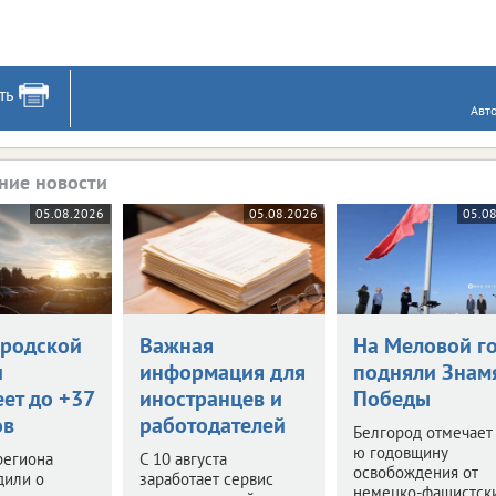
ть
Авт
ние новости
05.08.2026
05.08.2026
05.0
ородской
Важная
На Меловой г
и
информация для
подняли Знам
ет до +37
иностранцев и
Победы
ов
работодателей
Белгород отмечает
ю годовщину
региона
С 10 августа
освобождения от
дили о
заработает сервис
немецко-фашистск