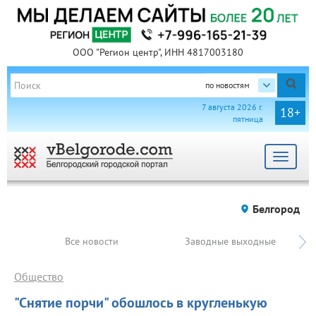
ООО "Регион центр", ИНН 4817003180
по новостям
7 августа 2026 г.
18+
пятница
Toggle
navigat
Белгород
Все новости
Заводные выходные
Общество
"Снятие порчи" обошлось в кругленькую