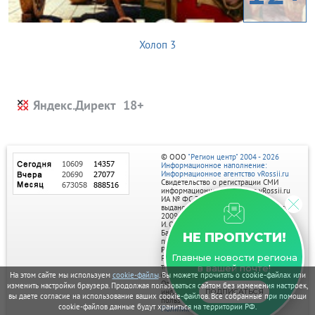
Холоп 3
Яндекс.Директ
© ООО
"Регион центр" 2004 - 2026
Информационное наполнение:
Информационное агентство vRossii.ru
Свидетельство о регистрации СМИ
информационного агентства vRossii.ru
ИА № ФС 77‑35502
выдано РОСКОМНАДЗОРом 04 марта
2009г.
И. О. Главного редактора Нарыков А. Н.
Баннеры на портале размещаются на
НЕ ПРОПУСТИ!
правах рекламы.
Реклама на портале:
Главные новости региона
Рекламное агентство "Умный маркетинг"
тел. 7-910-267-70-40,
в вашей почте!
email: umnyy.marketing@yandex.ru
На этом сайте мы используем
cookie-файлы
. Вы можете прочитать о cookie-файлах или
Отдельные публикации могут содержать
изменить настройки браузера. Продолжая пользоваться сайтом без изменения настроек,
информацию, не предназначенную для
ПОДПИСАТЬСЯ
вы даете согласие на использование ваших cookie-файлов. Все собранные при помощи
пользователей до 18 лет.
cookie-файлов данные будут храниться на территории РФ.
Политика в отношении обработки