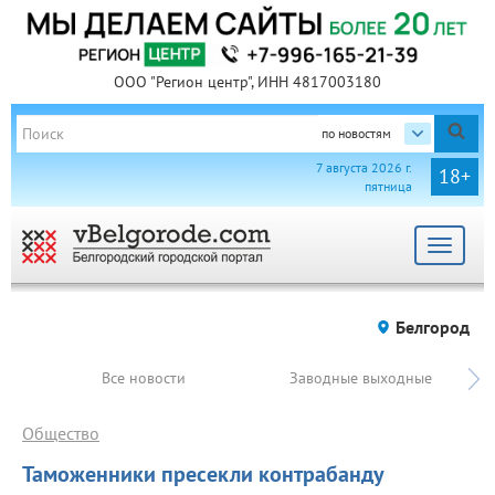
ООО "Регион центр", ИНН 4817003180
по новостям
7 августа 2026 г.
18+
пятница
Toggle
navigat
Белгород
Все новости
Заводные выходные
Общество
Таможенники пресекли контрабанду