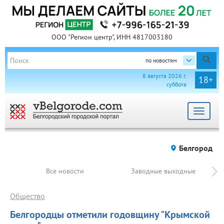
ООО "Регион центр", ИНН 4817003180
по новостям
8 августа 2026 г.
18+
суббота
Toggle
navigat
Белгород
Все новости
Заводные выходные
Общество
Белгородцы отметили годовщину "Крымской