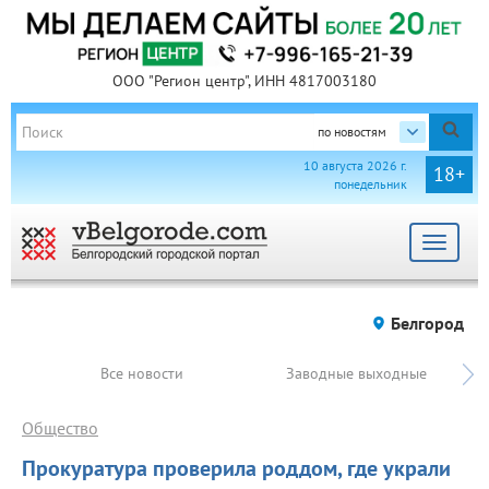
ООО "Регион центр", ИНН 4817003180
по новостям
10 августа 2026 г.
18+
понедельник
Toggle
navigat
Белгород
Все новости
Заводные выходные
Общество
Прокуратура проверила роддом, где украли