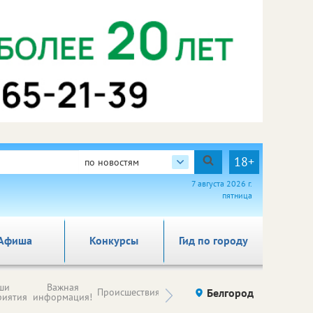
18+
по новостям
7 августа 2026 г.
пятница
Афиша
Конкурсы
Гид по городу
Новости
ши
Важная
Происшествия
Здоровье
Белгород
Ку
компаний (на
риятия
информация!
правах
рекламы)