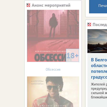
Анонс мероприятий
Печа
Послед
18+
В Белг
област
Обсессия
потепле
градус
Жителей 
предупре
сильной ж
ближайши