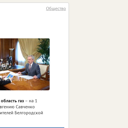
Общество
область газ
– на 1
Евгению Савченко
ителей Белгородской