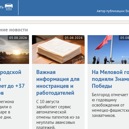
ть
Автор публикации Ек
ние новости
05.08.2026
05.08.2026
05.0
ородской
Важная
На Меловой г
и
информация для
подняли Знам
ет до +37
иностранцев и
Победы
ов
работодателей
Белгород отмечает
ю годовщину
региона
С 10 августа
освобождения от
дили о
заработает сервис
немецко-фашистск
аре в
автоматической
захватчиков.
е дни.
отмены патентов из-за
неуплаты авансовых
платежей.