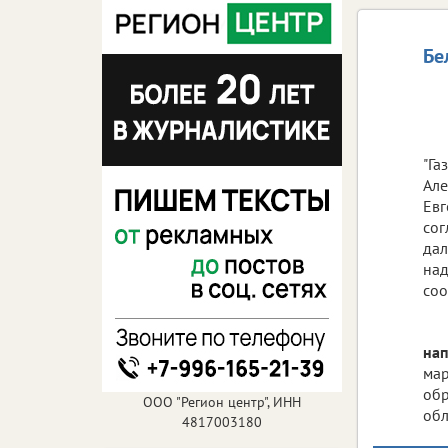
Бе
"Га
Але
Евг
сог
дал
над
соо
нап
мар
обр
ООО "Регион центр", ИНН
обл
4817003180