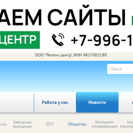
ООО "Регион центр", ИНН 4817003180
Работа у нас
Новости
Заводные
Интернет-
На
сти
ДТП
Общество
выходные
конференция
мероп