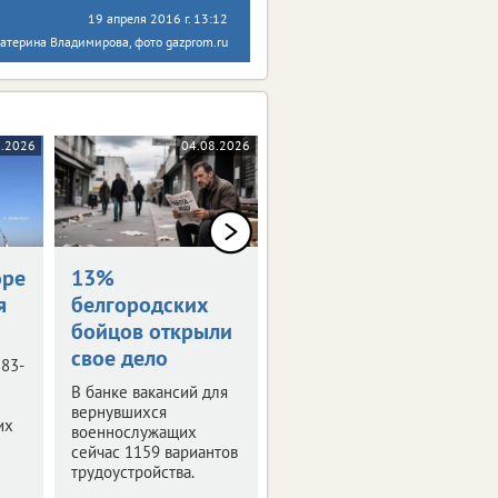
19 апреля 2016 г. 13:12
атерина Владимирова, фото gazprom.ru
8.2026
04.08.2026
04.08.2026
оре
13%
Награждены
я
белгородских
посмертно
бойцов открыли
Семьям погибших
свое дело
белгородцев передали
 83-
государственные
В банке вакансий для
награды.
вернувшихся
их
военнослужащих
сейчас 1159 вариантов
трудоустройства.