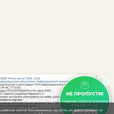
 ООО
"Регион центр" 2004 - 2026
нформационное наполнение: Информационное агентство vRossii.ru
видетельство о регистрации СМИ информационного агентства vRossii.ru
А № ФС 77‑35502
ыдано РОСКОМНАДЗОРом 04 марта 2009г.
НЕ ПРОПУСТИ!
 О. Главного редактора Нарыков А. Н.
аннеры на портале размещаются на правах рекламы.
еклама на портале:
Главные новости региона
екламное агентство "Умный маркетинг" тел. 7-910-267-70-40,
в вашей почте!
mail: umnyy.marketing@yandex.ru
тдельные публикации могут содержать информацию, не предназначенную
зоваться сайтом без изменения настроек, вы даете согласие на
ля пользователей до 18 лет.
ПОДПИСАТЬСЯ