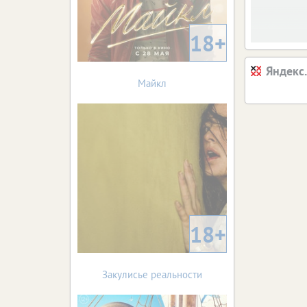
18+
Яндекс
Майкл
18+
Закулисье реальности