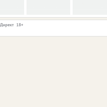
.Директ