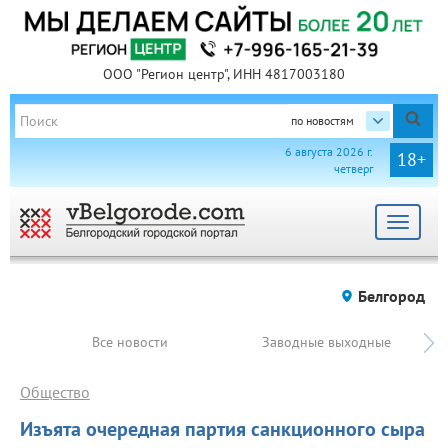
ООО "Регион центр", ИНН 4817003180
по новостям
6 августа 2026 г.
18+
четверг
Toggle
navigat
Белгород
Все новости
Заводные выходные
Общество
Изъята очередная партия санкционного сыра