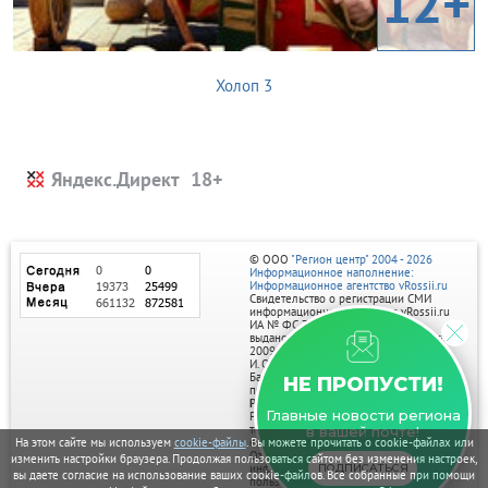
12+
Холоп 3
Яндекс.Директ
© ООО
"Регион центр" 2004 - 2026
Информационное наполнение:
Информационное агентство vRossii.ru
Свидетельство о регистрации СМИ
информационного агентства vRossii.ru
ИА № ФС 77‑35502
выдано РОСКОМНАДЗОРом 04 марта
2009г.
И. О. Главного редактора Нарыков А. Н.
Баннеры на портале размещаются на
НЕ ПРОПУСТИ!
правах рекламы.
Реклама на портале:
Главные новости региона
Рекламное агентство "Умный маркетинг"
тел. 7-910-267-70-40,
в вашей почте!
email: umnyy.marketing@yandex.ru
На этом сайте мы используем
cookie-файлы
. Вы можете прочитать о cookie-файлах или
Отдельные публикации могут содержать
изменить настройки браузера. Продолжая пользоваться сайтом без изменения настроек,
информацию, не предназначенную для
ПОДПИСАТЬСЯ
вы даете согласие на использование ваших cookie-файлов. Все собранные при помощи
пользователей до 18 лет.