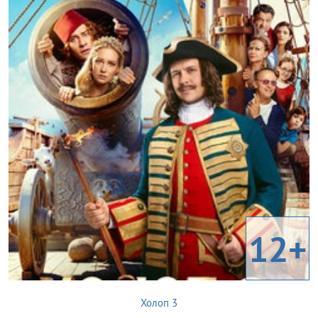
12+
Холоп 3