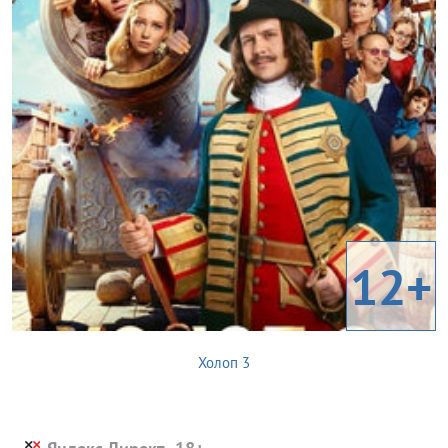
12+
Холоп 3