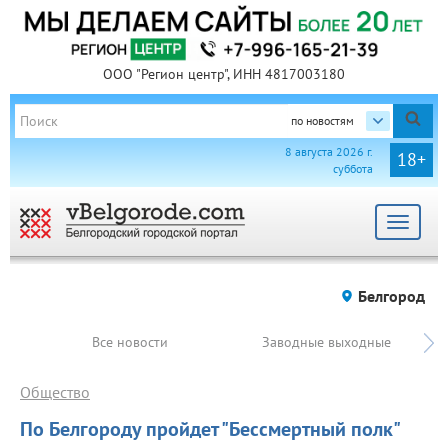
ООО "Регион центр", ИНН 4817003180
по новостям
8 августа 2026 г.
18+
суббота
Toggle
navigat
Белгород
Все новости
Заводные выходные
Общество
По Белгороду пройдет "Бессмертный полк"