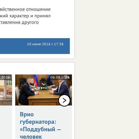
зяйственное отношение
кий характер и принял
тавления другого
10 июня 2016 г. 17:38
8.2026
06.08.2026
06.08.2026
Врио
Владимир Путин
губернатора:
встретился с
«Поддубный —
Александром
человек
Шуваевым