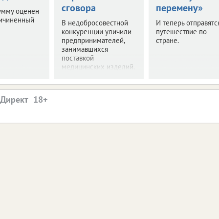
сговора
перемену»
умму оценен
ричиненный
В недобросовестной
И теперь отправятс
конкуренции уличили
путешествие по
предпринимателей,
стране.
занимавшихся
поставкой
медицинских изделий.
.Директ