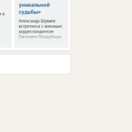
уникальной
Врио губернатора
судьбы»
рассказал президенту
я в
о текущей работе на
Александр Шуваев
посту.
встретился с военным
корреспондентом
Евгением Поддубным.