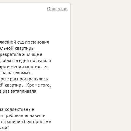
Общество
ластной суд постановил
альной квартиры
превратила жилище в
алобы соседей поступали
протяжении многих лет.
 на насекомых,
торые распространялись
й квартиры. Кроме того,
е раз затапливала
да коллективные
и требования навести
 ограничил белгородку в
ми".