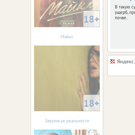
В такую с
ущерб, п
18+
почве.
Майкл
Яндекс
18+
Закулисье реальности