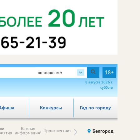
18+
по новостям
8 августа 2026 г.
суббота
Афиша
Конкурсы
Гид по городу
Новости
ши
Важная
Происшествия
Здоровье
Белгород
Ку
компаний (на
риятия
информация!
правах
рекламы)