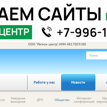
ООО "Регион центр", ИНН 4817003180
Работа у нас
Новости
Заводные
Интернет-
На
сти
ДТП
Общество
выходные
конференция
мероп