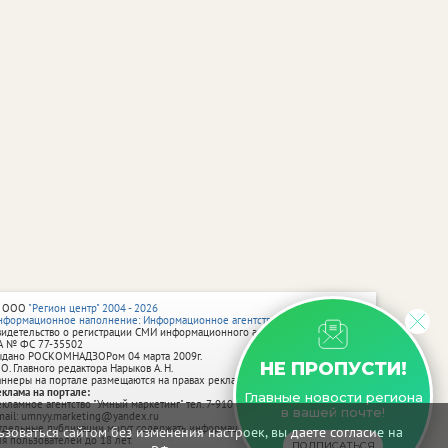
 ООО
"Регион центр" 2004 - 2026
нформационное наполнение: Информационное агентство vRossii.ru
видетельство о регистрации СМИ информационного агентства vRossii.ru
А № ФС 77‑35502
ыдано РОСКОМНАДЗОРом 04 марта 2009г.
НЕ ПРОПУСТИ!
 О. Главного редактора Нарыков А. Н.
аннеры на портале размещаются на правах рекламы.
еклама на портале:
Главные новости региона
екламное агентство "Умный маркетинг" тел. 7-910-267-70-40,
в вашей почте!
mail: umnyy.marketing@yandex.ru
тдельные публикации могут содержать информацию, не предназначенную
зоваться сайтом без изменения настроек, вы даете согласие на
ля пользователей до 18 лет.
ПОДПИСАТЬСЯ