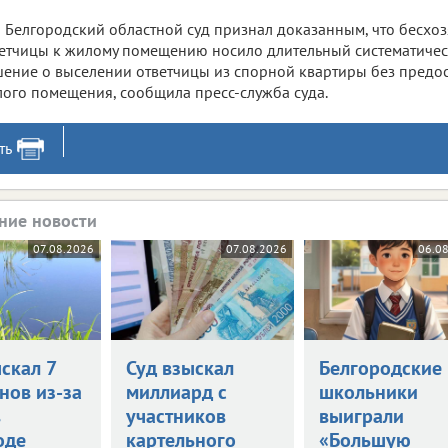
Белгородский областной суд признал доказанным, что бесхо
етчицы к жилому помещению носило длительный систематичес
ение о выселении ответчицы из спорной квартиры без предос
ого помещения, сообщила пресс-служба суда.
ть
ние новости
07.08.2026
07.08.2026
06.0
скал 7
Суд взыскал
Белгородские
нов из-за
миллиард с
школьники
в
участников
выиграли
оде
картельного
«Большую