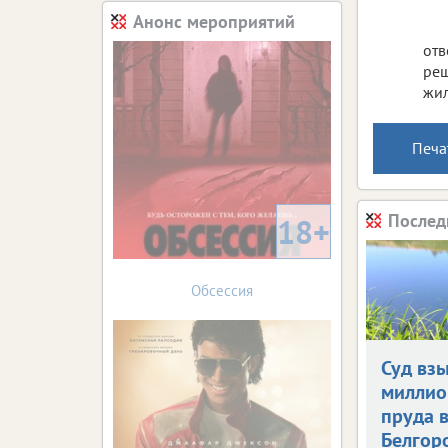
Анонс мероприятий
отв
реш
жил
Печа
Послед
18+
Обсессия
Суд взы
миллио
пруда 
Белгор