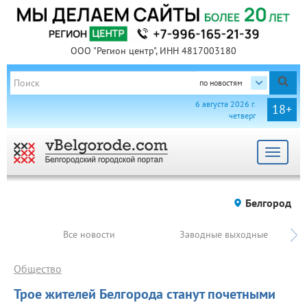
ООО "Регион центр", ИНН 4817003180
по новостям
6 августа 2026 г.
18+
четверг
Toggle
navigat
Белгород
Все новости
Заводные выходные
Общество
Трое жителей Белгорода станут почетными