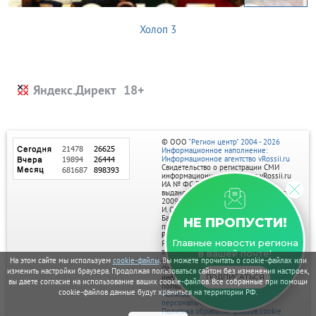
Холоп 3
Яндекс.Директ
© ООО
"Регион центр" 2004 - 2026
Информационное наполнение:
Информационное агентство vRossii.ru
Свидетельство о регистрации СМИ
информационного агентства vRossii.ru
ИА № ФС 77‑35502
выдано РОСКОМНАДЗОРом 04 марта
2009г.
И. О. Главного редактора Нарыков А. Н.
Баннеры на портале размещаются на
НЕ ПРОПУСТИ!
правах рекламы.
Реклама на портале:
Главные новости региона
Рекламное агентство "Умный маркетинг"
тел. 7-910-267-70-40,
в вашей почте!
email: umnyy.marketing@yandex.ru
На этом сайте мы используем
cookie-файлы
. Вы можете прочитать о cookie-файлах или
Отдельные публикации могут содержать
изменить настройки браузера. Продолжая пользоваться сайтом без изменения настроек,
информацию, не предназначенную для
ПОДПИСАТЬСЯ
вы даете согласие на использование ваших cookie-файлов. Все собранные при помощи
пользователей до 18 лет.
cookie-файлов данные будут храниться на территории РФ.
Политика в отношении обработки
персональных данных
Политика обработки файлов cookie