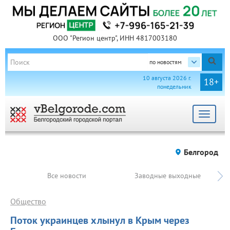
ООО "Регион центр", ИНН 4817003180
по новостям
10 августа 2026 г.
18+
понедельник
Toggle
navigat
Белгород
Все новости
Заводные выходные
Общество
Поток украинцев хлынул в Крым через