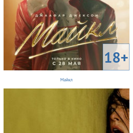
18+
Майкл