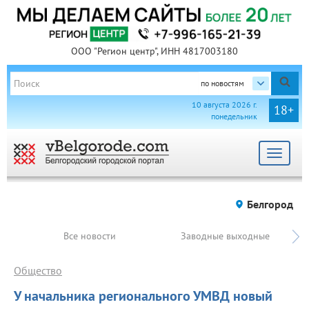
ООО "Регион центр", ИНН 4817003180
по новостям
10 августа 2026 г.
18+
понедельник
Toggle
navigat
Белгород
Все новости
Заводные выходные
Общество
У начальника регионального УМВД новый