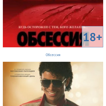
18+
Обсессия