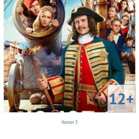
12+
Холоп 3