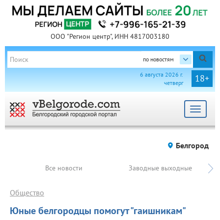
ООО "Регион центр", ИНН 4817003180
по новостям
6 августа 2026 г.
18+
четверг
Toggle
navigat
Белгород
Все новости
Заводные выходные
Общество
Юные белгородцы помогут "гаишникам"