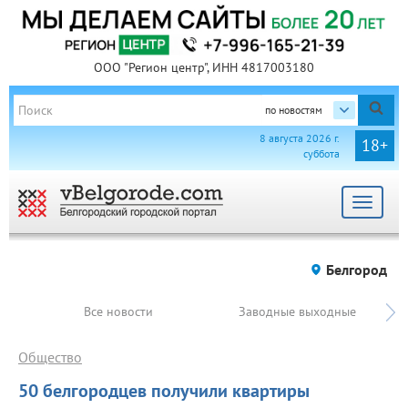
ООО "Регион центр", ИНН 4817003180
по новостям
8 августа 2026 г.
18+
суббота
Toggle
navigat
Белгород
Все новости
Заводные выходные
Общество
50 белгородцев получили квартиры