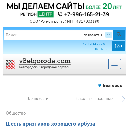
ООО "Регион центр", ИНН 4817003180
по новостям
7 августа 2026 г.
18+
пятница
Toggle
navigat
Белгород
Все новости
Заводные выходные
Общество
Шесть признаков хорошего арбуза