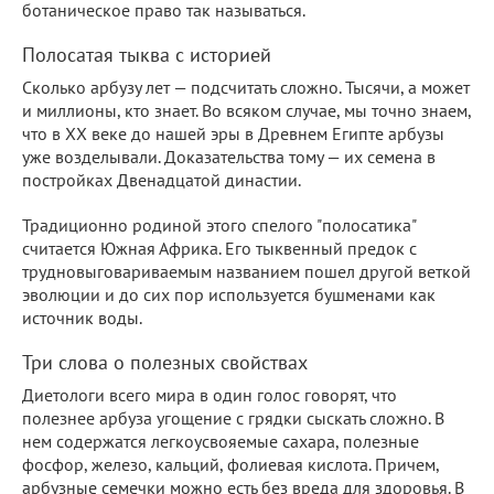
ботаническое право так называться.
Полосатая тыква с историей
Сколько арбузу лет — подсчитать сложно. Тысячи, а может
и миллионы, кто знает. Во всяком случае, мы точно знаем,
что в XX веке до нашей эры в Древнем Египте арбузы
уже возделывали. Доказательства тому — их семена в
постройках Двенадцатой династии.
Традиционно родиной этого спелого "полосатика"
считается Южная Африка. Его тыквенный предок с
трудновыговариваемым названием пошел другой веткой
эволюции и до сих пор используется бушменами как
источник воды.
Три слова о полезных свойствах
Диетологи всего мира в один голос говорят, что
полезнее арбуза угощение с грядки сыскать сложно. В
нем содержатся легкоусвояемые сахара, полезные
фосфор, железо, кальций, фолиевая кислота. Причем,
арбузные семечки можно есть без вреда для здоровья. В