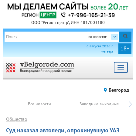
ООО "Регион центр", ИНН 4817003180
по новостям
6 августа 2026 г.
18+
четверг
Toggle
navigat
Белгород
Все новости
Заводные выходные
Общество
Суд наказал автоледи, опрокинувшую УАЗ