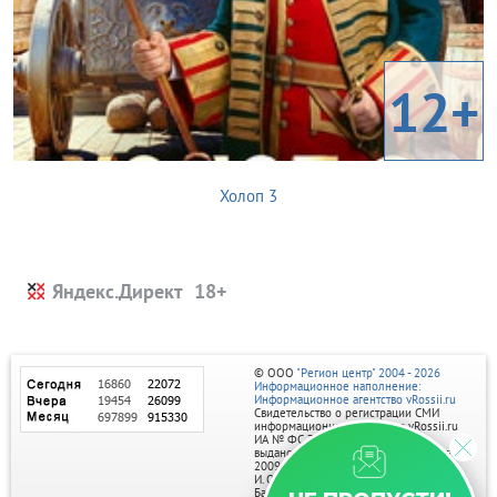
12+
Холоп 3
Яндекс.Директ
© ООО
"Регион центр" 2004 - 2026
Информационное наполнение:
Информационное агентство vRossii.ru
Свидетельство о регистрации СМИ
информационного агентства vRossii.ru
ИА № ФС 77‑35502
выдано РОСКОМНАДЗОРом 04 марта
2009г.
И. О. Главного редактора Нарыков А. Н.
Баннеры на портале размещаются на