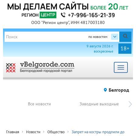
ООО "Регион центр", ИНН 4817003180
по новостям
9 августа 2026 г.
18+
воскресенье
Toggle
navigat
Белгород
Все новости
Заводные выходные
Главная
Новости
Общество
Запрет на костры продлили до