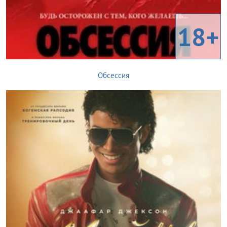
18+
Обсессия