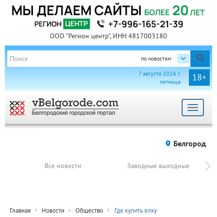
ООО "Регион центр", ИНН 4817003180
по новостям
7 августа 2026 г.
18+
пятница
Toggle
navigat
Белгород
Все новости
Заводные выходные
Главная
Новости
Общество
Где купить елку