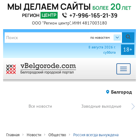
ООО "Регион центр", ИНН 4817003180
по новостям
8 августа 2026 г.
18+
суббота
Toggle
navigat
Белгород
Все новости
Заводные выходные
Главная
Новости
Общество
Россия всегда вынуждена