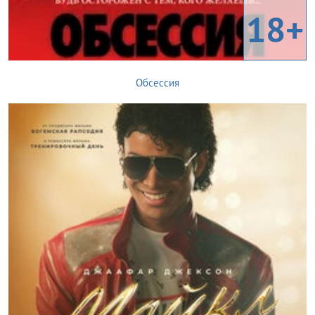
18+
Обсессия