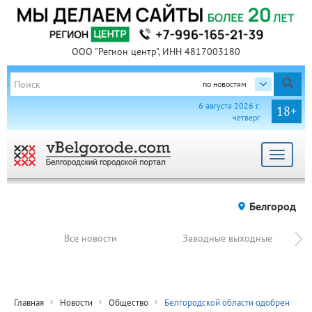
ООО "Регион центр", ИНН 4817003180
по новостям
6 августа 2026 г.
18+
четверг
Toggle
navigat
Белгород
Все новости
Заводные выходные
Главная
Новости
Общество
Белгородской области одобрен