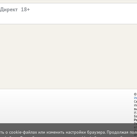
.Директ
©
И
С
И
в
И.
Б
Р
Р
e
О
ать о cookie-файлах или изменить настройки браузера. Продолжая поль
д