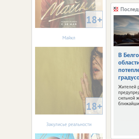
Послед
18+
Майкл
В Белг
област
потепле
градус
Жителей 
предупре
сильной ж
18+
ближайши
Закулисье реальности