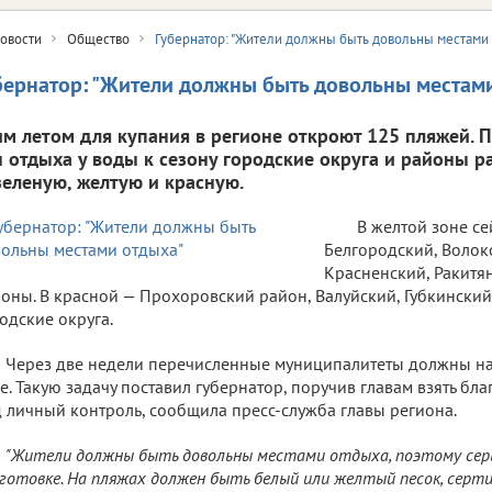
овости
Общество
Губернатор: "Жители должны быть довольны местами
бернатор: "Жители должны быть довольны местам
им летом для купания в регионе откроют 125 пляжей. 
н отдыха у воды к сезону городские округа и районы р
зеленую, желтую и красную.
В желтой зоне се
Белгородский, Волок
Красненский, Ракитя
оны. В красной — Прохоровский район, Валуйский, Губкински
одские округа.
Через две недели перечисленные муниципалитеты должны на
е. Такую задачу поставил губернатор, поручив главам взять бл
 личный контроль, сообщила пресс-служба главы региона.
"Жители должны быть довольны местами отдыха, поэтому серь
готовке. На пляжах должен быть белый или желтый песок, серт