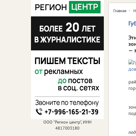
Главная
Н
Гу
Эт
зо
— 
рай
гор
зон
под
ООО "Регион центр", ИНН
4817003180
под