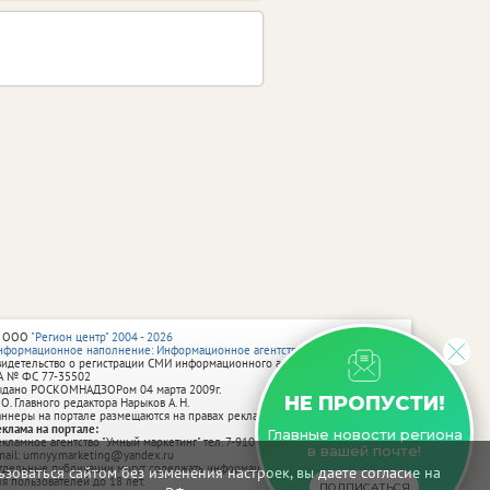
 ООО
"Регион центр" 2004 - 2026
нформационное наполнение: Информационное агентство vRossii.ru
видетельство о регистрации СМИ информационного агентства vRossii.ru
А № ФС 77‑35502
ыдано РОСКОМНАДЗОРом 04 марта 2009г.
НЕ ПРОПУСТИ!
 О. Главного редактора Нарыков А. Н.
аннеры на портале размещаются на правах рекламы.
еклама на портале:
Главные новости региона
екламное агентство "Умный маркетинг" тел. 7-910-267-70-40,
в вашей почте!
mail: umnyy.marketing@yandex.ru
тдельные публикации могут содержать информацию, не предназначенную
зоваться сайтом без изменения настроек, вы даете согласие на
ля пользователей до 18 лет.
ПОДПИСАТЬСЯ