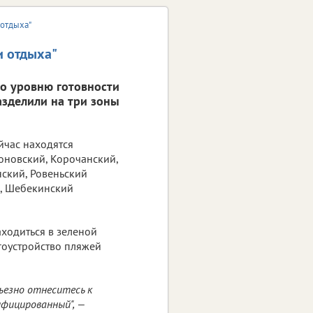
 отдыха"
и отдыха"
По уровню готовности
азделили на три зоны
йчас находятся
оновский, Корочанский,
нский, Ровеньский
й, Шебекинский
ходиться в зеленой
агоустройство пляжей
езно отнеситесь к
ифицированный", —