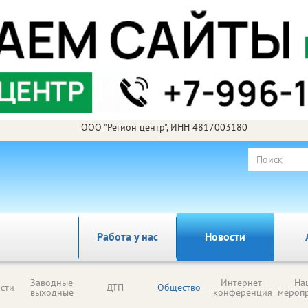
ООО "Регион центр", ИНН 4817003180
Работа у нас
Новости
Заводные
Интернет-
На
сти
ДТП
Общество
выходные
конференция
мероп