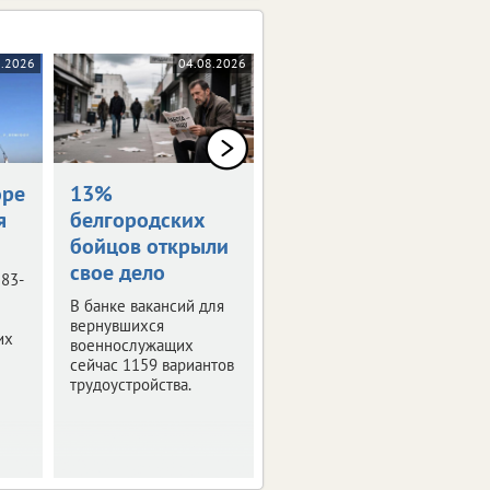
8.2026
04.08.2026
04.08.2026
оре
13%
Награждены
я
белгородских
посмертно
бойцов открыли
Семьям погибших
свое дело
белгородцев передали
 83-
государственные
В банке вакансий для
награды.
вернувшихся
их
военнослужащих
сейчас 1159 вариантов
трудоустройства.