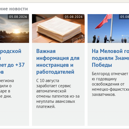
ние новости
05.08.2026
05.08.2026
05.0
ородской
Важная
На Меловой г
и
информация для
подняли Знам
ет до +37
иностранцев и
Победы
ов
работодателей
Белгород отмечает
ю годовщину
региона
С 10 августа
освобождения от
дили о
заработает сервис
немецко-фашистск
аре в
автоматической
захватчиков.
е дни.
отмены патентов из-за
неуплаты авансовых
платежей.