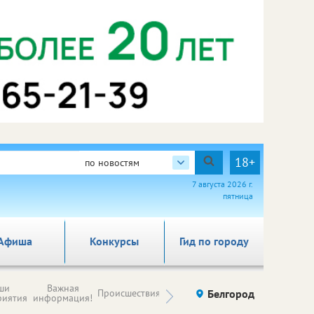
18+
по новостям
7 августа 2026 г.
пятница
Афиша
Конкурсы
Гид по городу
Новости
ши
Важная
Происшествия
Здоровье
Белгород
Ку
компаний (на
риятия
информация!
правах
рекламы)